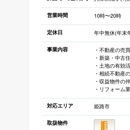
営業時間
10時〜20時
定休日
年中無休(年末
事業内容
・不動産の売
・新築・中古
・土地の有効
・相続不動産
・収益物件の
・リフォーム
対応エリア
姫路市
取扱物件