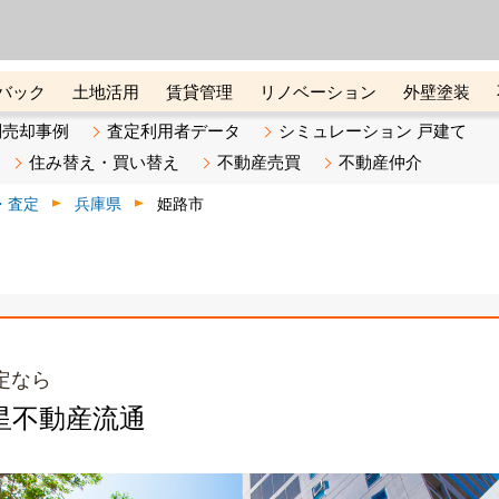
ーズ株式会社（東証グロース上
初めての方へ
ビスです 証券コード：4445
バック
土地活用
賃貸管理
リノベーション
外壁塗装
ライン講座
リビンマガジンBiz
不動産売却ご相談デスク
別売却事例
査定利用者データ
シミュレーション 戸建て
住み替え・買い替え
不動産売買
不動産仲介
・査定
兵庫県
姫路市
定なら
星不動産流通