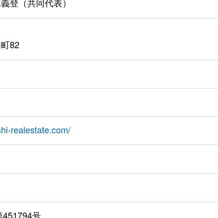
木義登（共同代表）
町82
shi-realestate.com/
451794号