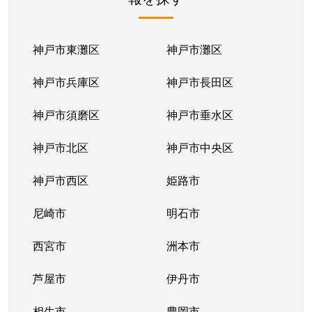
白浜町
520万円
白浜の宮
徒歩
白浜町
600万円
白浜の宮
徒歩
神戸市東灘区
神戸市灘区
白浜町
540万円
白浜の宮
徒歩
神戸市兵庫区
神戸市長田区
白浜町宇佐崎北
560万円
白浜の宮
徒歩
神戸市須磨区
神戸市垂水区
白浜町寺家
280万円
白浜の宮
徒歩
神戸市北区
神戸市中央区
龍野町
1,100万円
姫路
徒歩
神戸市西区
姫路市
龍野町
1,100万円
姫路
徒歩
尼崎市
明石市
田寺東
1,600万円
姫路
徒歩
西宮市
洲本市
田寺東
1,500万円
姫路
徒歩
芦屋市
伊丹市
玉手（たまで）
1,300万円
英賀保
徒歩
相生市
豊岡市