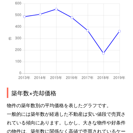
北条口
2,200万円
姫路
徒歩
北条口
3,600万円
姫路
徒歩
北条口
1,600万円
姫路
徒歩
北条永良町
1,300万円
姫路
徒歩
保城
1,100万円
野里
徒歩
増位新町
890万円
野里
徒歩
築年数×売却価格
増位新町
700万円
姫路
徒歩
物件の築年数別の平均価格を表したグラフです。
増位新町
2,200万円
姫路
徒歩
一般的には築年数が経過した不動産は安い値段で売買さ
れている傾向にあります。しかし、大きな物件や好条件
増位新町
550万円
姫路
徒歩
の物件は、築年数に関係なく高値で売買されているケー