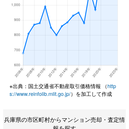
飾東町
660万円
御着
徒歩
東雲町
3,500万円
姫路
徒歩
忍町
3,800万円
姫路
徒歩
下手野
730万円
姫路
徒歩
下寺町
920万円
姫路
徒歩
城東町
240万円
姫路
徒歩
※出典：国土交通省不動産取引価格情報 （
http
城北本町
1,300万円
姫路
徒歩
s://www.reinfolib.mlit.go.jp/
）を加工して作成
白国
690万円
姫路
徒歩
兵庫県の市区町村からマンション売却・査定情
白国
990万円
姫路
徒歩
報を探す