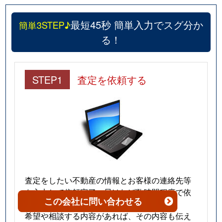
最短45秒 簡単入力でスグ分か
簡単3STEP♪
る！
STEP1
査定を依頼する
査定をしたい不動産の情報とお客様の連絡先等
を入力して依頼完了。早ければ数時間程度で依
この会社
に問い合わせる
頼をした会社から連絡がきます。
希望や相談する内容があれば、その内容も伝え