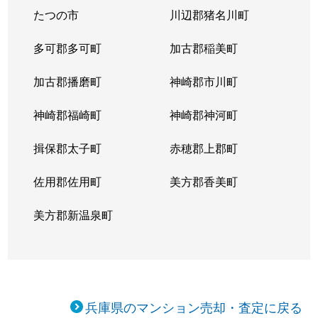
たつの市
川辺郡猪名川町
西今宿
850万円
播磨高岡
徒歩
多可郡多可町
加古郡稲美町
西今宿
1,100万円
姫路
徒歩
加古郡播磨町
神崎郡市川町
西新町
730万円
姫路
徒歩
神崎郡福崎町
神崎郡神河町
南畝町
2,600万円
姫路
徒歩
揖保郡太子町
赤穂郡上郡町
野里
910万円
姫路
徒歩
佐用郡佐用町
美方郡香美町
日出町
1,800万円
姫路
徒歩
美方郡新温泉町
平野町
4,400万円
姫路
徒歩
平野町
2,800万円
姫路
徒歩
広畑区
1,400万円
英賀保
徒歩
兵庫県のマンション売却・査定に戻る