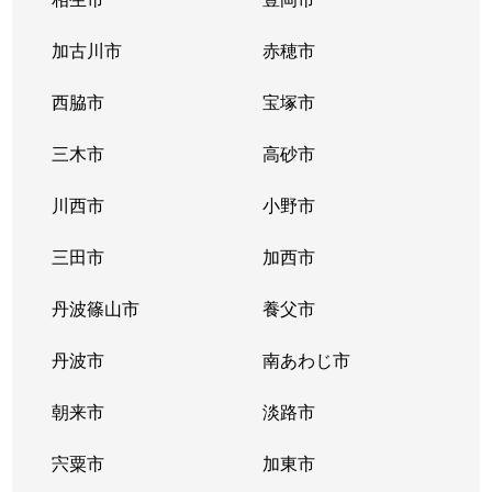
中地
900万円
姫路
徒歩
加古川市
赤穂市
中地
西脇市
550万円
宝塚市
姫路
徒歩
三木市
高砂市
千代田町
1,100万円
姫路
徒歩
川西市
小野市
佃町
1,400万円
姫路
徒歩
三田市
加西市
佃町
1,900万円
姫路
徒歩
丹波篠山市
養父市
土山
830万円
姫路
徒歩
丹波市
南あわじ市
土山
1,500万円
姫路
徒歩
朝来市
淡路市
苫編南
1,100万円
英賀保
徒歩
宍粟市
加東市
豊富町甲丘
560万円
仁豊野
徒歩