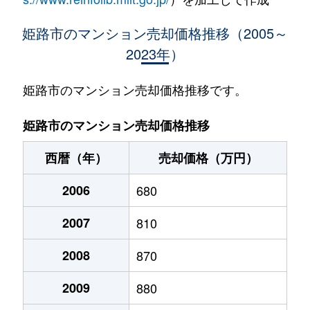
岡田
780万円
姫路
徒歩
姫路市のマンション売却価格推移（2005～
2023年）
神屋町
1,900万円
姫路
徒歩
神田町
3,700万円
姫路
徒歩
姫路市のマンション売却価格推移です。
北原
900万円
白浜の宮
徒歩
姫路市のマンション売却価格推移
北原
800万円
白浜の宮
徒歩
西暦（年）
売却価格（万円）
北原
580万円
白浜の宮
徒歩
2006
680
北平野
350万円
姫路
徒歩
2007
810
栗山町
1,700万円
姫路
徒歩
2008
870
車崎
280万円
姫路
徒歩
2009
880