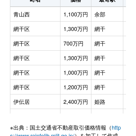
青山西
1,100万円
余部
徒歩
網干区
1,300万円
網干
徒歩
網干区
700万円
網干
徒歩
網干区
1,300万円
網干
徒歩
網干区
1,000万円
網干
徒歩
網干区
1,200万円
網干
徒歩
伊伝居
2,400万円
姫路
徒歩
威徳寺町
580万円
姫路
徒歩
※出典：国土交通省不動産取引価格情報（
http
大塩町汐咲
700万円
大塩
徒歩
s://www.reinfolib.mlit.go.jp/
）を加工して作成