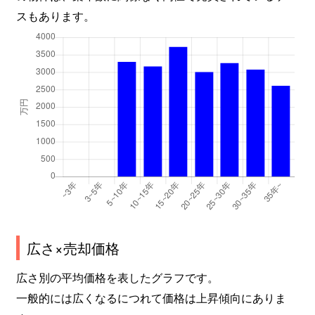
増位新町
2,900万円
姫路
徒歩
スもあります。
増位新町
1,700万円
姫路
徒歩
増位新町
600万円
姫路
徒歩
的形町
1,100万円
的形
徒歩
的形町
920万円
的形
徒歩
御国野町
980万円
御着
徒歩
神子岡前
1,800万円
姫路
徒歩
南新在家
1,600万円
姫路
徒歩
広さ×売却価格
広さ別の平均価格を表したグラフです。
宮西町
3,000万円
東姫路
徒歩
一般的には広くなるにつれて価格は上昇傾向にありま
安富町長野
270万円
播磨新宮
徒