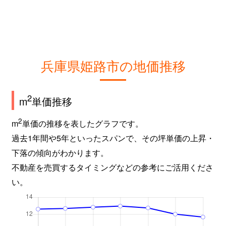
広畑区
980万円
英賀保
徒歩
広畑区吾妻町
1,900万円
山陽天満
徒歩
広畑区吾妻町
1,700万円
山陽天満
徒歩
兵庫県姫路市の地価推移
広畑区北野町
850万円
英賀保
徒歩
2
m
単価推移
広畑区東新町
750万円
夢前川
徒歩
2
m
単価の推移を表したグラフです。
広畑区東新町
1,000万円
夢前川
徒歩
過去1年間や5年といったスパンで、その坪単価の上昇・
福沢町
1,300万円
姫路
徒歩
下落の傾向がわかります。
不動産を売買するタイミングなどの参考にご活用くださ
福沢町
1,600万円
姫路
徒歩
い。
福中町
3,800万円
姫路
徒歩
船橋町
3,300万円
姫路
徒歩