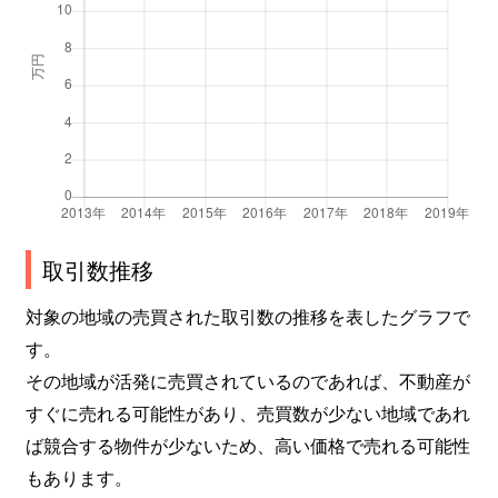
北条
2,900万円
姫路
徒歩
北条
580万円
姫路
徒歩
北条
1,300万円
姫路
徒歩
北条
600万円
姫路
徒歩
北条
3,400万円
姫路
徒歩
取引数推移
対象の地域の売買された取引数の推移を表したグラフで
北条
450万円
姫路
徒歩
す。
北条
880万円
姫路
徒歩
その地域が活発に売買されているのであれば、不動産が
すぐに売れる可能性があり、売買数が少ない地域であれ
北条
580万円
姫路
徒歩
ば競合する物件が少ないため、高い価格で売れる可能性
北条
780万円
姫路
徒歩
もあります。