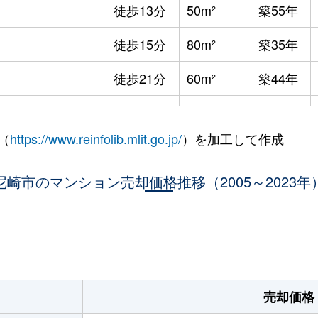
徒歩13分
50m²
築55年
徒歩15分
80m²
築35年
徒歩21分
60m²
築44年
徒歩11分
80m²
築20年
（
https://www.reinfolib.mlit.go.jp/
）を加工して作成
ンタープール前
徒歩16分
75m²
築32年
尼崎市のマンション売却価格推移（2005～2023年
徒歩13分
55m²
築37年
Ｒ)
徒歩19分
70m²
築49年
。
Ｒ)
徒歩19分
510m²
築25年
Ｒ)
徒歩19分
60m²
築49年
売却価格
Ｒ)
徒歩19分
60m²
築25年