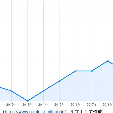
Ｒ)
徒歩2分
70m²
築7年
Ｒ)
徒歩6分
75m²
築5年
Ｒ)
徒歩2分
75m²
築7年
Ｒ)
徒歩2分
80m²
築7年
徒歩15分
55m²
築27年
徒歩9分
105m²
築23年
神)
徒歩6分
55m²
築27年
徒歩4分
60m²
築18年
徒歩3分
70m²
築18年
 （
https://www.reinfolib.mlit.go.jp/
）を加工して作成
徒歩7分
75m²
築36年