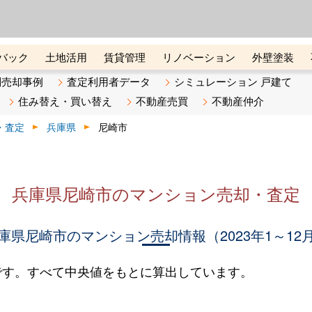
ーズ株式会社（東証グロース上
初めての方へ
ビスです 証券コード：4445
バック
土地活用
賃貸管理
リノベーション
外壁塗装
ライン講座
リビンマガジンBiz
不動産売却ご相談デスク
別売却事例
査定利用者データ
シミュレーション 戸建て
住み替え・買い替え
不動産売買
不動産仲介
・査定
兵庫県
尼崎市
兵庫県尼崎市のマンション売却・査定
庫県尼崎市のマンション売却情報（2023年1～12
です。すべて中央値をもとに算出しています。