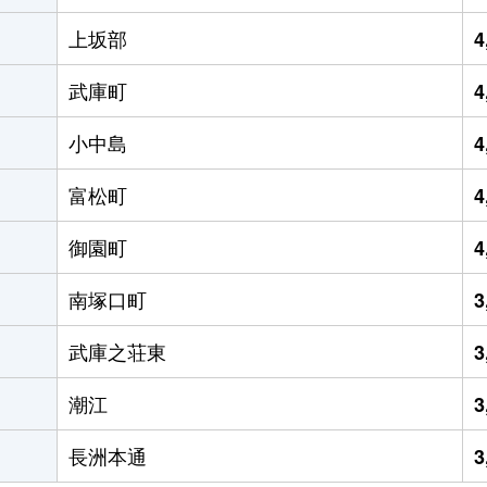
上坂部
4
武庫町
4
小中島
4
富松町
4
御園町
4
南塚口町
3
武庫之荘東
3
潮江
3
長洲本通
3