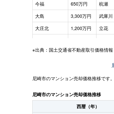
今福
650万円
杭瀬
大島
3,300万円
武庫川
大庄北
1,200万円
立花
大庄北
3,400万円
立花
※出典：国土交通省不動産取引価格情報
大庄中通
2,300万円
尼崎セ
大庄西町
1,300万円
武庫川
尾浜町
950万円
尼崎(Ｊ
尼崎市のマンション売却価格推移です
尾浜町
8,400万円
尼崎(Ｊ
尼崎市のマンション売却価格推移
尾浜町
650万円
尼崎(Ｊ
西暦（年）
尾浜町
1,500万円
尼崎(Ｊ