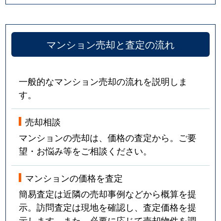
東塚口町
670万円
塚口(ＪＲ)
マンション売却と査定の流れ
東塚口町
2,700万円
塚口(ＪＲ)
東塚口町
500万円
塚口(ＪＲ)
一般的なマンション売却の流れを説明しま
東塚口町
2,200万円
塚口(ＪＲ)
す。
東塚口町
570万円
塚口(ＪＲ)
売却相談
マンションの売却は、価格の査定から。ご要
東塚口町
600万円
塚口(ＪＲ)
望・お悩み等をご相談ください。
東塚口町
3,500万円
塚口(ＪＲ)
マンションの価格を査定
東塚口町
520万円
塚口(ＪＲ)
簡易査定は近隣の売却事例などから概算を提
示。訪問査定は現地を確認し、査定価格を提
東塚口町
1,400万円
塚口(阪急)
示します。また、必要に応じて売却物件を調