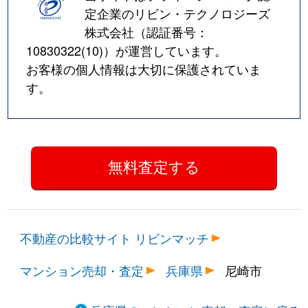
南塚口町
4,200万円
塚口(阪急)
定企業のリビン・テクノロジーズ
株式会社（認証番号：
南塚口町
350万円
塚口(阪急)
10830322(10)
）が運営しています。
お客様の個人情報は大切に保護されていま
南塚口町
4,000万円
塚口(阪急)
す。
南塚口町
4,000万円
塚口(阪急)
南塚口町
3,800万円
塚口(阪急)
南塚口町
2,600万円
塚口(阪急)
南塚口町
4,300万円
塚口(阪急)
不動産の比較サイト リビンマッチ
南武庫之荘
1,400万円
武庫之荘
マンション売却・査定
兵庫県
尼崎市
南武庫之荘
330万円
武庫之荘
南武庫之荘
350万円
武庫之荘