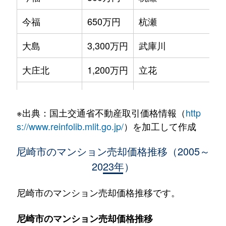
今福
650万円
杭瀬
大島
3,300万円
武庫川
大庄北
1,200万円
立花
大庄北
3,400万円
立花
※出典：国土交通省不動産取引価格情報（
http
大庄中通
2,300万円
尼崎センタープール
s://www.reinfolib.mlit.go.jp/
）を加工して作成
大庄西町
1,300万円
武庫川
尼崎市のマンション売却価格推移（2005～
2023年）
尾浜町
950万円
尼崎(ＪＲ)
尾浜町
8,400万円
尼崎(ＪＲ)
尼崎市のマンション売却価格推移です。
尾浜町
650万円
尼崎(ＪＲ)
尼崎市のマンション売却価格推移