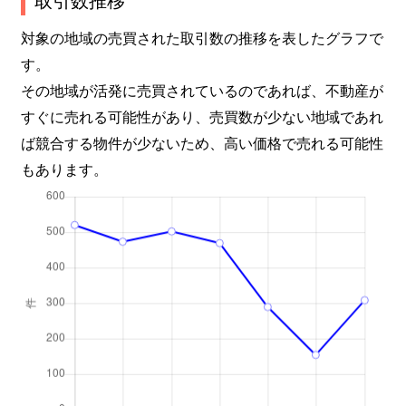
塚口町
1,000万円
塚口(阪急)
対象の地域の売買された取引数の推移を表したグラフで
す。
塚口町
1,900万円
塚口(阪急)
その地域が活発に売買されているのであれば、不動産が
すぐに売れる可能性があり、売買数が少ない地域であれ
塚口町
2,300万円
塚口(阪急)
ば競合する物件が少ないため、高い価格で売れる可能性
塚口町
4,200万円
塚口(阪急)
もあります。
塚口町
3,200万円
塚口(阪急)
塚口町
3,600万円
塚口(阪急)
塚口本町
2,500万円
猪名寺
塚口本町
3,200万円
猪名寺
塚口本町
3,400万円
猪名寺