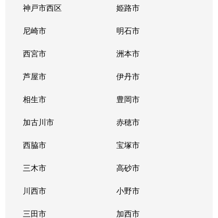
潮江
3,700万円
尼崎(ＪＲ)
神戸市西区
姫路市
潮江
5,400万円
尼崎(ＪＲ)
尼崎市
明石市
潮江
5,300万円
尼崎(ＪＲ)
西宮市
洲本市
潮江
4,300万円
尼崎(ＪＲ)
芦屋市
伊丹市
潮江
3,800万円
尼崎(ＪＲ)
相生市
豊岡市
潮江
3,200万円
尼崎(ＪＲ)
加古川市
赤穂市
潮江
3,000万円
尼崎(ＪＲ)
西脇市
宝塚市
潮江
三木市
2,100万円
高砂市
尼崎(ＪＲ)
川西市
小野市
椎堂
1,400万円
園田
三田市
加西市
下坂部
3,400万円
尼崎(ＪＲ)