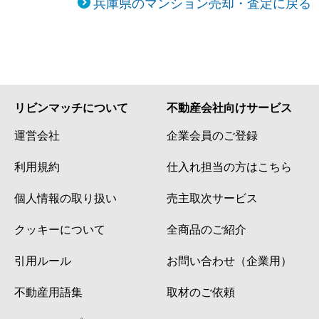
兵庫県のマンション売却・査定に戻る
南武庫之荘
1,900万円
武庫之荘
南武庫之荘
4,700万円
武庫之荘
南武庫之荘
2,800万円
武庫之荘
リビンマッチについて
不動産会社向けサービス
南武庫之荘
2,200万円
武庫之荘
運営会社
企業会員のご登録
南武庫之荘
1,700万円
武庫之荘
利用規約
仕入れ担当の方はこちら
個人情報の取り扱い
売主取次サービス
武庫川町
2,700万円
武庫川
クッキーについて
全商品のご紹介
武庫川町
2,400万円
武庫川
引用ルール
お問い合わせ（企業用）
武庫町
4,800万円
武庫之荘
不動産用語集
取材のご依頼
武庫之荘
3,600万円
武庫之荘