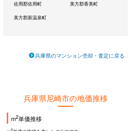
佐用郡佐用町
美方郡香美町
昭和通
3,300万円
尼崎(阪神)
美方郡新温泉町
昭和通
1,800万円
尼崎(阪神)
昭和通
810万円
尼崎(阪神)
昭和通
1,800万円
尼崎(阪神)
兵庫県のマンション売却・査定に戻る
昭和通
1,700万円
尼崎(阪神)
昭和通
1,700万円
尼崎(阪神)
昭和通
2,400万円
尼崎(阪神)
兵庫県尼崎市の地価推移
昭和南通
1,700万円
出屋敷
2
m
単価推移
崇徳院
1,000万円
尼崎センタープール
2