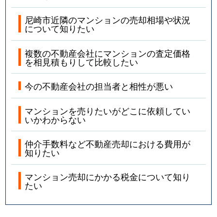
尼崎市近隣のマンションの売却相場や状況
御園
1,200万円
猪名寺
について知りたい
御園
680万円
塚口(ＪＲ)
複数の不動産会社にマンションの査定価格
を相見積もりして比較したい
御園
1,600万円
塚口(ＪＲ)
今の不動産会社の担当者と相性が悪い
御園町
4,100万円
尼崎(阪神)
マンションを売りたいがどこに依頼してい
御園町
8,900万円
尼崎(阪神)
いかわからない
御園町
3,200万円
尼崎(阪神)
仲介手数料など不動産売却における費用が
知りたい
御園町
2,800万円
尼崎(阪神)
マンション売却にかかる税金について知り
御園町
4,100万円
尼崎(阪神)
たい
御園町
4,600万円
尼崎(阪神)