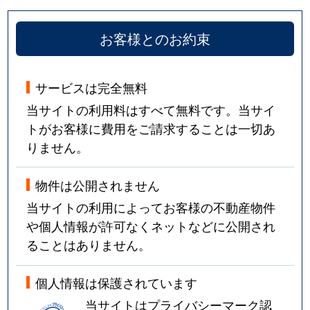
御園町
3,200万円
尼崎(阪神)
お客様とのお約束
御園町
4,100万円
尼崎(阪神)
南塚口町
4,100万円
塚口(阪急)
サービスは完全無料
当サイトの利用料はすべて無料です。当サイ
南塚口町
2,000万円
塚口(阪急)
トがお客様に費用をご請求することは一切あ
りません。
南塚口町
4,900万円
塚口(阪急)
南塚口町
4,100万円
塚口(阪急)
物件は公開されません
当サイトの利用によってお客様の不動産物件
南塚口町
2,600万円
塚口(阪急)
や個人情報が許可なくネットなどに公開され
ることはありません。
南塚口町
2,100万円
塚口(阪急)
個人情報は保護されています
南塚口町
1,800万円
塚口(阪急)
当サイトはプライバシーマーク認