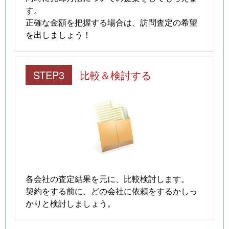
浜
7,600万円
尼崎(ＪＲ)
す。
正確な金額を把握する場合は、訪問査定の希望
浜
3,600万円
尼崎(ＪＲ)
を出しましょう！
東園田町
2,500万円
園田
STEP3
比較＆検討する
東園田町
3,200万円
園田
東園田町
3,700万円
園田
東園田町
450万円
園田
東園田町
3,000万円
園田
東園田町
2,000万円
園田
各会社の査定結果を元に、比較検討します。
契約をする前に、どの会社に依頼をするかしっ
東塚口町
5,300万円
塚口(ＪＲ)
かりと検討しましょう。
東塚口町
2,000万円
塚口(ＪＲ)