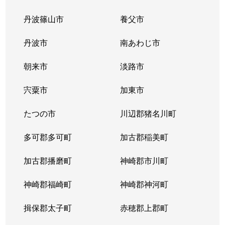
丹波篠山市
養父市
下坂部
3,200万円
尼崎(ＪＲ)
丹波市
南あわじ市
下坂部
4,000万円
尼崎(ＪＲ)
朝来市
淡路市
常光寺
2,300万円
尼崎(ＪＲ)
宍粟市
加東市
常光寺
3,100万円
尼崎(ＪＲ)
たつの市
川辺郡猪名川町
常光寺
3,100万円
尼崎(ＪＲ)
多可郡多可町
加古郡稲美町
常光寺
650万円
杭瀬
加古郡播磨町
神崎郡市川町
昭和通
1,800万円
尼崎(ＪＲ)
神崎郡福崎町
神崎郡神河町
昭和通
1,700万円
尼崎(阪神)
揖保郡太子町
赤穂郡上郡町
昭和通
2,700万円
尼崎(阪神)