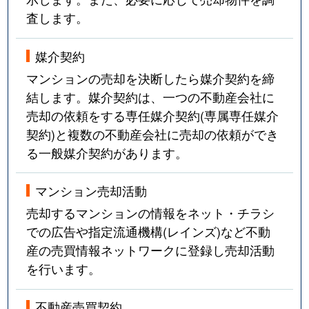
査します。
東難波町
2,500万円
尼崎(阪神)
東難波町
2,900万円
尼崎(阪神)
媒介契約
マンションの売却を決断したら媒介契約を締
東難波町
1,200万円
尼崎(阪神)
結します。媒介契約は、一つの不動産会社に
売却の依頼をする専任媒介契約(専属専任媒介
東難波町
1,700万円
尼崎(阪神)
契約)と複数の不動産会社に売却の依頼ができ
東難波町
3,600万円
尼崎(阪神)
る一般媒介契約があります。
東難波町
2,000万円
尼崎(阪神)
マンション売却活動
売却するマンションの情報をネット・チラシ
東難波町
1,000万円
尼崎(阪神)
での広告や指定流通機構(レインズ)など不動
東難波町
1,500万円
尼崎(阪神)
産の売買情報ネットワークに登録し売却活動
を行います。
東難波町
3,300万円
尼崎(阪神)
不動産売買契約