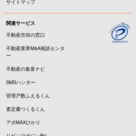
サイトマップ
武庫之荘
2,600万円
武庫之荘
武庫之荘
1,300万円
武庫之荘
関連サービス
不動産売却の窓口
武庫之荘
2,400万円
武庫之荘
不動産業界M&A相談センタ
武庫之荘
4,300万円
武庫之荘
ー
武庫之荘
4,300万円
武庫之荘
不動産の集客ナビ
武庫之荘
3,500万円
武庫之荘
SMSハンター
武庫之荘
1,200万円
武庫之荘
管理戸数ふえるくん
査定書つくるくん
武庫之荘西
3,800万円
武庫之荘
アポMAXひかり
武庫之荘西
2,500万円
武庫之荘
リビンマガジンBiz