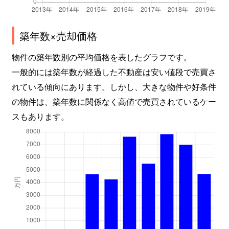
塚口本町
3,500万円
猪名寺
築年数×売却価格
塚口本町
3,300万円
塚口(ＪＲ)
物件の築年数別の平均価格を表したグラフです。
塚口本町
950万円
塚口(阪急)
一般的には築年数が経過した不動産は安い値段で売買さ
れている傾向にあります。しかし、大きな物件や好条件
塚口本町
4,100万円
塚口(阪急)
の物件は、築年数に関係なく高値で売買されているケー
塚口本町
1,900万円
塚口(阪急)
スもあります。
塚口本町
4,500万円
塚口(阪急)
次屋
880万円
尼崎(ＪＲ)
常松
1,700万円
甲東園
道意町
1,200万円
尼崎センタープール