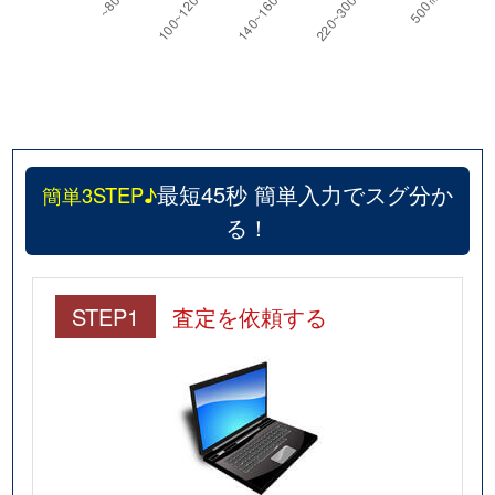
若王寺
2,100万円
園田
若王寺
350万円
塚口(ＪＲ)
若王寺
350万円
塚口(ＪＲ)
最短45秒 簡単入力でスグ分か
簡単3STEP♪
若王寺
1,600万円
塚口(ＪＲ)
る！
七松町
3,000万円
立花
西昆陽
2,000万円
武庫之荘
STEP1
査定を依頼する
西昆陽
1,000万円
武庫之荘
西大物町
3,100万円
尼崎(阪神)
西大物町
3,500万円
尼崎(阪神)