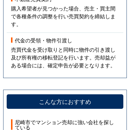
東難波町
1,600万円
立花
購入希望者が見つかった場合、売主・買主間
で各種条件の調整を行い売買契約を締結しま
東難波町
1,700万円
立花
す。
東難波町
1,700万円
立花
代金の受領・物件引渡し
東難波町
1,800万円
立花
売買代金を受け取りと同時に物件の引き渡し
及び所有権の移転登記を行います。売却益が
東難波町
600万円
立花
ある場合には、確定申告が必要となります。
東難波町
1,700万円
西宮(阪神)
水堂町
510万円
立花
水堂町
2,300万円
立花
こんな方におすすめ
水堂町
3,400万円
立花
尼崎市でマンション売却に強い会社を探し
ている
御園
2,100万円
猪名寺