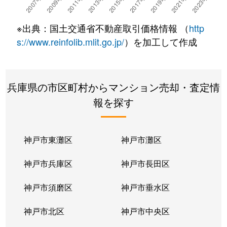
杭瀬南新町
1,100万円
大物
※出典：国土交通省不動産取引価格情報 （
http
久々知西町
1,300万円
塚口(阪急)
s://www.reinfolib.mlit.go.jp/
）を加工して作成
久々知西町
1,400万円
塚口(阪急)
兵庫県の市区町村からマンション売却・査定情
口田中
2,800万円
園田
報を探す
栗山町
2,700万円
立花
食満
1,500万円
猪名寺
神戸市東灘区
神戸市灘区
小中島
4,500万円
園田
神戸市兵庫区
神戸市長田区
三反田町
2,600万円
立花
神戸市須磨区
神戸市垂水区
潮江
4,700万円
尼崎(ＪＲ)
神戸市北区
神戸市中央区