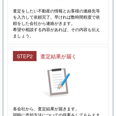
西大物町
3,700万円
尼崎(阪神)
査定をしたい不動産の情報とお客様の連絡先等
を入力して依頼完了。早ければ数時間程度で依
西大物町
3,300万円
尼崎(阪神)
頼をした会社から連絡がきます。
希望や相談する内容があれば、その内容も伝え
西大物町
3,400万円
尼崎(阪神)
ましょう。
西大物町
2,700万円
尼崎(阪神)
STEP2
査定結果が届く
西立花町
1,600万円
立花
西立花町
670万円
立花
西難波町
2,100万円
尼崎(阪神)
西難波町
2,500万円
尼崎(阪神)
西本町
1,700万円
尼崎(阪神)
各会社から、査定結果が届きます。
同時に売却方法についての提案をしてもらえま