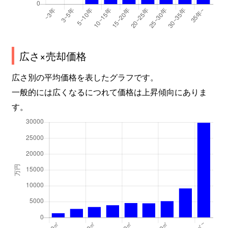
道意町
1,800万円
尼崎センタープール
富松町
1,700万円
塚口(阪急)
富松町
5,000万円
武庫之荘
広さ×売却価格
広さ別の平均価格を表したグラフです。
富松町
4,300万円
武庫之荘
一般的には広くなるにつれて価格は上昇傾向にありま
長洲西通
3,300万円
尼崎(ＪＲ)
す。
長洲西通
2,000万円
尼崎(ＪＲ)
長洲東通
2,300万円
尼崎(ＪＲ)
長洲東通
1,200万円
杭瀬
長洲本通
4,600万円
尼崎(ＪＲ)
長洲本通
2,900万円
尼崎(ＪＲ)