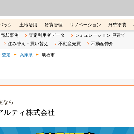
ーズ株式会社（東証グロース上
初めての方へ
ビスです 証券コード：4445
バック
土地活用
賃貸管理
リノベーション
外壁塗装
ライン講座
リビンマガジンBiz
不動産売却ご相談デスク
別売却事例
査定利用者データ
シミュレーション 戸建て
住み替え・買い替え
不動産売買
不動産仲介
・査定
兵庫県
明石市
定なら
アルティ株式会社