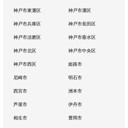
大浜町
1,700万円
香櫨園
徒
神戸市東灘区
神戸市灘区
大森町
4,200万円
西宮北口
徒
神戸市兵庫区
神戸市長田区
大森町
3,300万円
西宮北口
徒
神戸市須磨区
神戸市垂水区
奥畑
6,000万円
苦楽園口
徒
神戸市北区
神戸市中央区
奥畑
2,400万円
苦楽園口
徒
神戸市西区
姫路市
奥畑
2,300万円
苦楽園口
徒
尼崎市
明石市
奥畑
3,200万円
苦楽園口
徒
西宮市
洲本市
笠屋町
2,500万円
東鳴尾
徒
芦屋市
伊丹市
霞町
3,100万円
夙川
徒
相生市
豊岡市