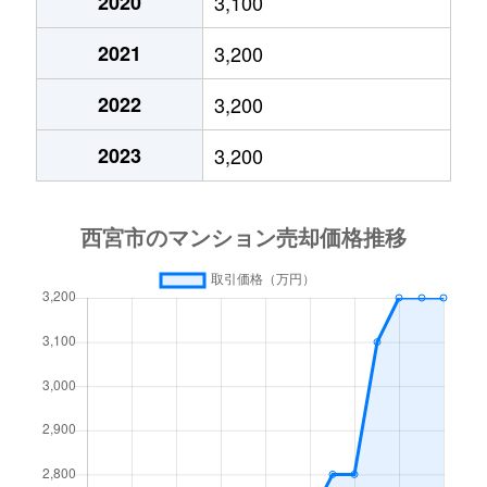
2020
3,100
上ケ原山田町
2,500万円
甲陽園
徒
2021
3,200
上ケ原山田町
850万円
甲陽園
徒
2022
3,200
上ケ原山田町
1,300万円
甲陽園
徒
2023
3,200
上田中町
3,100万円
洲先
徒
上田西町
1,400万円
洲先
徒
上田東町
490万円
武庫川団地前
徒
枝川町
3,300万円
甲子園
徒
枝川町
3,100万円
甲子園
徒
枝川町
3,500万円
甲子園
徒
枝川町
3,400万円
甲子園
徒