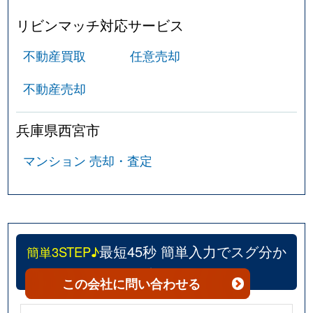
リビンマッチ対応サービス
甲東園
4,700万円
甲東園
徒
不動産買取
任意売却
甲東園
2,700万円
甲東園
徒
不動産売却
郷免町
3,200万円
香櫨園
徒
兵庫県西宮市
郷免町
3,900万円
さくら夙川
徒
マンション 売却・査定
郷免町
4,200万円
さくら夙川
徒
甲陽園西山町
2,000万円
甲陽園
徒
甲陽園東山町
4,000万円
甲陽園
徒
最短45秒 簡単入力でスグ分か
簡単3STEP♪
甲陽園東山町
2,600万円
甲陽園
徒
る！
この会社
に問い合わせる
甲陽園日之出町
4,000万円
甲陽園
徒