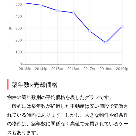
甲子園九番町
4,000万円
甲子園
徒
甲子園口
1,700万円
甲子園口
徒
甲子園口
3,100万円
甲子園口
徒
甲子園口
1,300万円
甲子園口
徒
甲子園口
4,000万円
甲子園口
徒
築年数×売却価格
甲子園口
3,900万円
甲子園口
徒
物件の築年数別の平均価格を表したグラフです。
甲子園口
1,900万円
甲子園口
徒
一般的には築年数が経過した不動産は安い値段で売買さ
れている傾向にあります。しかし、大きな物件や好条件
甲子園口
3,000万円
甲子園口
徒
の物件は、築年数に関係なく高値で売買されているケー
甲子園口
3,900万円
甲子園口
徒
スもあります。