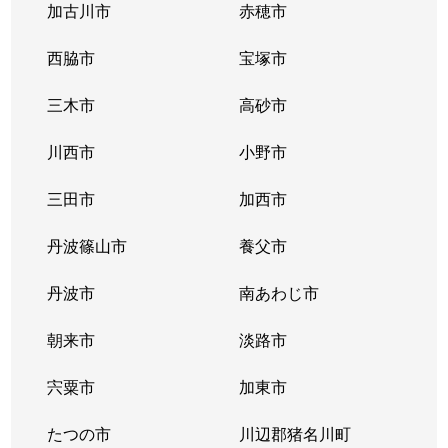
神垣町
2,200万円
苦楽園口
徒
加古川市
赤穂市
神垣町
2,700万円
夙川
徒
西脇市
宝塚市
神垣町
三木市
3,400万円
高砂市
夙川
徒
川西市
小野市
上甲子園
2,300万円
甲子園
徒
三田市
加西市
上甲子園
2,300万円
甲子園
徒
丹波篠山市
養父市
上甲子園
3,500万円
甲子園
徒
丹波市
南あわじ市
上甲子園
1,400万円
甲子園口
徒
朝来市
淡路市
上甲子園
3,700万円
甲子園口
徒
宍粟市
加東市
上甲子園
1,500万円
甲子園口
徒
たつの市
川辺郡猪名川町
上甲子園
1,100万円
甲子園口
徒