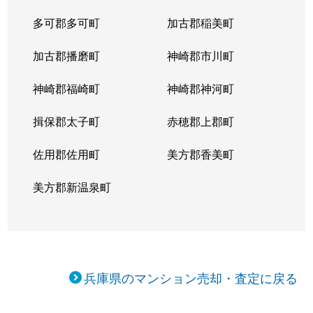
多可郡多可町
加古郡稲美町
上甲子園
4,100万円
甲子園口
徒
加古郡播磨町
神崎郡市川町
上甲東園
4,500万円
甲東園
徒
神崎郡福崎町
神崎郡神河町
上甲東園
3,800万円
甲東園
徒
揖保郡太子町
赤穂郡上郡町
神園町
5,100万円
甲陽園
徒
佐用郡佐用町
美方郡香美町
川添町
1,800万円
香櫨園
徒
美方郡新温泉町
川西町
2,300万円
香櫨園
徒
瓦林町
1,600万円
甲子園口
徒
瓦林町
4,700万円
甲子園口
徒
兵庫県のマンション売却・査定に戻る
瓦林町
5,100万円
西宮北口
徒