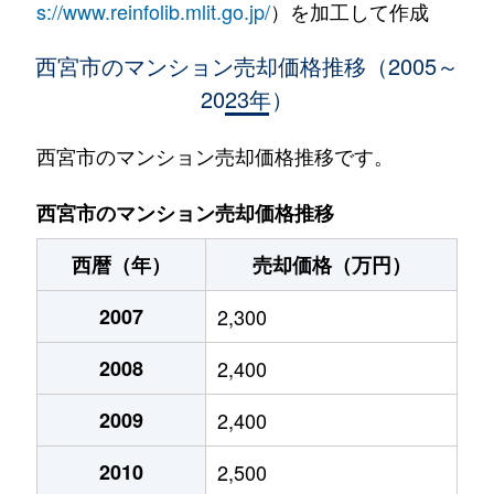
s://www.reinfolib.mlit.go.jp/
）を加工して作成
泉町
1,600万円
香櫨園
徒
西宮市のマンション売却価格推移（2005～
2023年）
一ケ谷町
3,200万円
甲陽園
徒
一ケ谷町
2,700万円
甲陽園
徒
西宮市のマンション売却価格推移です。
一ケ谷町
1,700万円
甲陽園
徒
西宮市のマンション売却価格推移
一ケ谷町
1,100万円
甲陽園
徒
西暦（年）
売却価格（万円）
一里山町
600万円
甲東園
徒
2007
2,300
一里山町
3,200万円
甲東園
徒
2008
2,400
一里山町
2,500万円
甲東園
徒
2009
2,400
今津巽町
2,200万円
久寿川
徒
2010
2,500