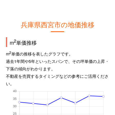
神原
3,900万円
苦楽園口
徒
菊谷町
6,300万円
苦楽園口
徒
兵庫県西宮市の地価推移
菊谷町
6,800万円
苦楽園口
徒
2
m
単価推移
北口町
2,200万円
西宮北口
徒
2
m
単価の推移を表したグラフです。
久保町
2,300万円
西宮(阪神)
徒
過去1年間や5年といったスパンで、その坪単価の上昇・
熊野町
2,200万円
甲子園口
徒
下落の傾向がわかります。
不動産を売買するタイミングなどの参考にご活用くださ
熊野町
5,100万円
甲子園口
徒
い。
苦楽園一番町
6,000万円
苦楽園口
徒
苦楽園一番町
2,500万円
苦楽園口
徒