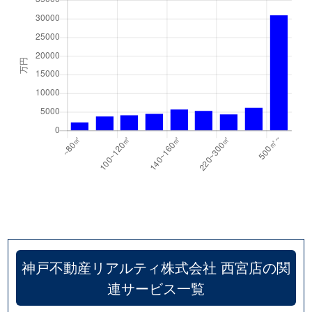
甲子園洲鳥町
2,300万円
甲子園
徒
甲子園洲鳥町
1,800万円
甲子園
徒
甲子園砂田町
4,800万円
甲子園
徒
甲子園高潮町
2,000万円
甲子園
徒
甲子園町
2,600万円
甲子園
徒
甲子園町
2,900万円
甲子園
徒
甲子園町
1,800万円
甲子園
徒
甲子園町
3,600万円
甲子園
徒
神戸不動産リアルティ株式会社 西宮店の関
甲子園三保町
4,900万円
甲子園
徒
連サービス一覧
甲東園
3,800万円
甲東園
徒