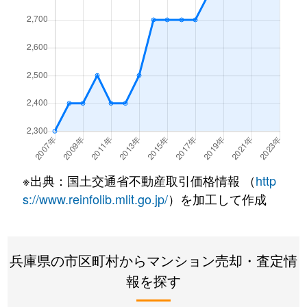
枝川町
3,700万円
甲子園
徒
枝川町
3,400万円
甲子園
徒
老松町
1,000万円
苦楽園口
徒
老松町
3,600万円
苦楽園口
徒
老松町
1,700万円
苦楽園口
徒
※出典：国土交通省不動産取引価格情報 （
http
老松町
3,000万円
夙川
徒
s://www.reinfolib.mlit.go.jp/
）を加工して作成
大井手町
4,500万円
夙川
徒
兵庫県の市区町村からマンション売却・査定情
大谷町
4,600万円
夙川
徒
報を探す
大畑町
2,800万円
西宮北口
徒