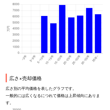
甲子園口
2,600万円
甲子園口
徒
甲子園口
3,300万円
甲子園口
徒
甲子園口
2,800万円
甲子園口
徒
甲子園口
5,000万円
甲子園口
徒
甲子園口北町
4,400万円
甲子園口
徒
甲子園口北町
1,900万円
甲子園口
徒
甲子園口北町
4,900万円
甲子園口
徒
広さ×売却価格
広さ別の平均価格を表したグラフです。
甲子園口北町
4,600万円
甲子園口
徒
一般的には広くなるにつれて価格は上昇傾向にありま
甲子園口北町
3,700万円
甲子園口
徒
す。