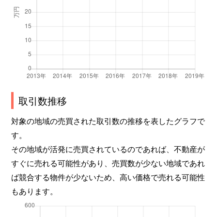
結善町
4,600万円
苦楽園口
徒
甲子園一番町
4,100万円
甲子園口
徒
甲子園一番町
4,200万円
甲子園口
徒
甲子園五番町
3,600万円
甲子園
徒
甲子園七番町
330万円
甲子園
徒
取引数推移
甲子園七番町
470万円
甲子園
徒
対象の地域の売買された取引数の推移を表したグラフで
す。
甲子園七番町
900万円
甲子園
徒
その地域が活発に売買されているのであれば、不動産が
すぐに売れる可能性があり、売買数が少ない地域であれ
甲子園七番町
3,800万円
甲子園
徒
ば競合する物件が少ないため、高い価格で売れる可能性
甲子園七番町
4,200万円
甲子園
徒
もあります。
甲子園九番町
3,700万円
甲子園
徒