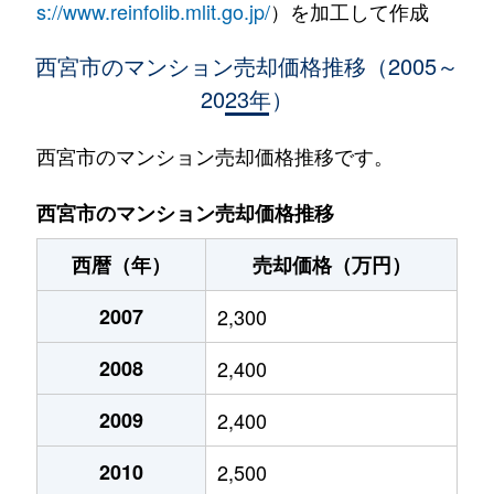
s://www.reinfolib.mlit.go.jp/
）を加工して作成
泉町
1,600万円
香櫨園
徒
西宮市のマンション売却価格推移（2005～
2023年）
一ケ谷町
3,200万円
甲陽園
徒
一ケ谷町
2,700万円
甲陽園
徒
西宮市のマンション売却価格推移です。
一ケ谷町
1,700万円
甲陽園
徒
西宮市のマンション売却価格推移
一ケ谷町
1,100万円
甲陽園
徒
西暦（年）
売却価格（万円）
一里山町
600万円
甲東園
徒
2007
2,300
一里山町
3,200万円
甲東園
徒
2008
2,400
一里山町
2,500万円
甲東園
徒
2009
2,400
今津巽町
2,200万円
久寿川
徒
2010
2,500