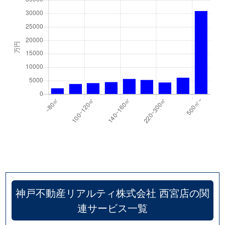
甲子園洲鳥町
2,300万円
甲子園
徒
甲子園洲鳥町
1,800万円
甲子園
徒
甲子園砂田町
4,800万円
甲子園
徒
甲子園高潮町
2,000万円
甲子園
徒
甲子園町
2,600万円
甲子園
徒
甲子園町
2,900万円
甲子園
徒
甲子園町
1,800万円
甲子園
徒
甲子園町
3,600万円
甲子園
徒
神戸不動産リアルティ株式会社 西宮店の関
甲子園三保町
4,900万円
甲子園
徒
連サービス一覧
甲東園
3,800万円
甲東園
徒