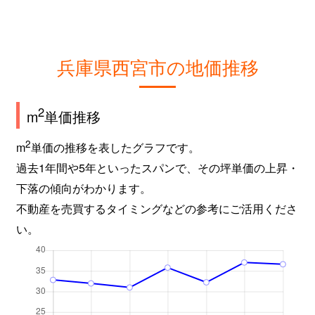
神原
3,900万円
苦楽園口
徒
菊谷町
6,300万円
苦楽園口
徒
兵庫県西宮市の地価推移
菊谷町
6,800万円
苦楽園口
徒
2
m
単価推移
北口町
2,200万円
西宮北口
徒
2
m
単価の推移を表したグラフです。
久保町
2,300万円
西宮(阪神)
徒
過去1年間や5年といったスパンで、その坪単価の上昇・
熊野町
2,200万円
甲子園口
徒
下落の傾向がわかります。
不動産を売買するタイミングなどの参考にご活用くださ
熊野町
5,100万円
甲子園口
徒
い。
苦楽園一番町
6,000万円
苦楽園口
徒
苦楽園一番町
2,500万円
苦楽園口
徒