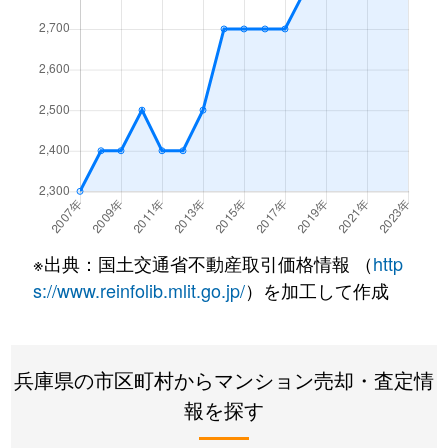
枝川町
3,700万円
甲子園
徒
枝川町
3,400万円
甲子園
徒
老松町
1,000万円
苦楽園口
徒
老松町
3,600万円
苦楽園口
徒
老松町
1,700万円
苦楽園口
徒
※出典：国土交通省不動産取引価格情報 （
http
老松町
3,000万円
夙川
徒
s://www.reinfolib.mlit.go.jp/
）を加工して作成
大井手町
4,500万円
夙川
徒
兵庫県の市区町村からマンション売却・査定情
大谷町
4,600万円
夙川
徒
報を探す
大畑町
2,800万円
西宮北口
徒