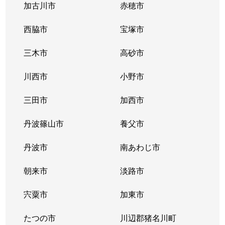
神垣町
2,200万円
苦楽園口
徒
加古川市
赤穂市
神垣町
2,700万円
夙川
徒
西脇市
宝塚市
神垣町
三木市
3,400万円
高砂市
夙川
徒
川西市
小野市
上甲子園
2,300万円
甲子園
徒
三田市
加西市
上甲子園
2,300万円
甲子園
徒
丹波篠山市
養父市
上甲子園
3,500万円
甲子園
徒
丹波市
南あわじ市
上甲子園
1,400万円
甲子園口
徒
朝来市
淡路市
上甲子園
3,700万円
甲子園口
徒
宍粟市
加東市
上甲子園
1,500万円
甲子園口
徒
たつの市
川辺郡猪名川町
上甲子園
1,100万円
甲子園口
徒