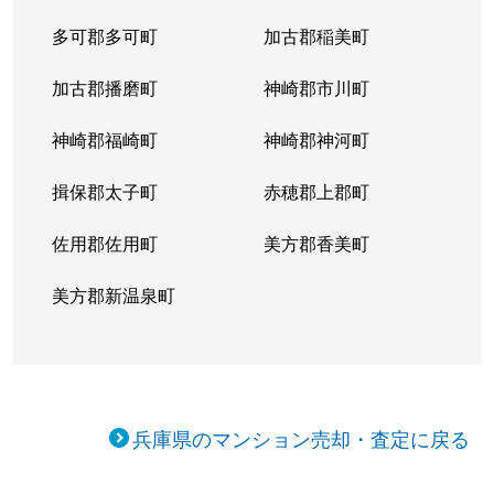
多可郡多可町
加古郡稲美町
上甲子園
4,100万円
甲子園口
徒
加古郡播磨町
神崎郡市川町
上甲東園
4,500万円
甲東園
徒
神崎郡福崎町
神崎郡神河町
上甲東園
3,800万円
甲東園
徒
揖保郡太子町
赤穂郡上郡町
神園町
5,100万円
甲陽園
徒
佐用郡佐用町
美方郡香美町
川添町
1,800万円
香櫨園
徒
美方郡新温泉町
川西町
2,300万円
香櫨園
徒
瓦林町
1,600万円
甲子園口
徒
瓦林町
4,700万円
甲子園口
徒
兵庫県のマンション売却・査定に戻る
瓦林町
5,100万円
西宮北口
徒