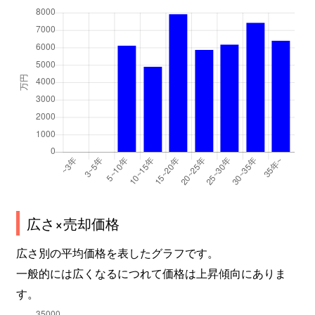
甲子園口
2,600万円
甲子園口
徒
甲子園口
3,300万円
甲子園口
徒
甲子園口
2,800万円
甲子園口
徒
甲子園口
5,000万円
甲子園口
徒
甲子園口北町
4,400万円
甲子園口
徒
甲子園口北町
1,900万円
甲子園口
徒
甲子園口北町
4,900万円
甲子園口
徒
広さ×売却価格
広さ別の平均価格を表したグラフです。
甲子園口北町
4,600万円
甲子園口
徒
一般的には広くなるにつれて価格は上昇傾向にありま
甲子園口北町
3,700万円
甲子園口
徒
す。