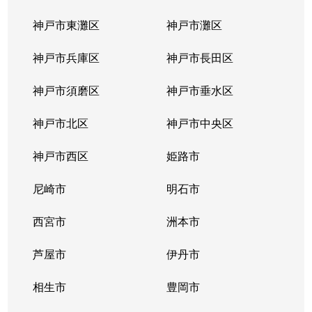
大浜町
1,700万円
香櫨園
徒
神戸市東灘区
神戸市灘区
大森町
4,200万円
西宮北口
徒
神戸市兵庫区
神戸市長田区
大森町
3,300万円
西宮北口
徒
神戸市須磨区
神戸市垂水区
奥畑
6,000万円
苦楽園口
徒
神戸市北区
神戸市中央区
奥畑
2,400万円
苦楽園口
徒
神戸市西区
姫路市
奥畑
2,300万円
苦楽園口
徒
尼崎市
明石市
奥畑
3,200万円
苦楽園口
徒
西宮市
洲本市
笠屋町
2,500万円
東鳴尾
徒
芦屋市
伊丹市
霞町
3,100万円
夙川
徒
相生市
豊岡市