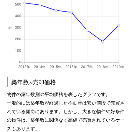
甲子園九番町
4,000万円
甲子園
徒
甲子園口
1,700万円
甲子園口
徒
甲子園口
3,100万円
甲子園口
徒
甲子園口
1,300万円
甲子園口
徒
甲子園口
4,000万円
甲子園口
徒
築年数×売却価格
甲子園口
3,900万円
甲子園口
徒
物件の築年数別の平均価格を表したグラフです。
甲子園口
1,900万円
甲子園口
徒
一般的には築年数が経過した不動産は安い値段で売買さ
れている傾向にあります。しかし、大きな物件や好条件
甲子園口
3,000万円
甲子園口
徒
の物件は、築年数に関係なく高値で売買されているケー
甲子園口
3,900万円
甲子園口
徒
スもあります。