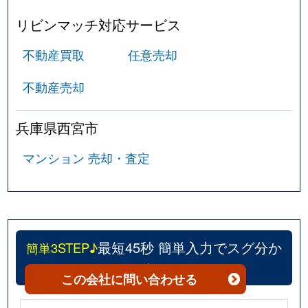
リビンマッチ対応サービス
甲東園
4,700万円
甲東園
徒
不動産買取
任意売却
甲東園
2,700万円
甲東園
徒
不動産売却
郷免町
3,200万円
香櫨園
徒
兵庫県西宮市
郷免町
3,900万円
さくら夙川
徒
マンション 売却・査定
郷免町
4,200万円
さくら夙川
徒
甲陽園西山町
2,000万円
甲陽園
徒
甲陽園東山町
4,000万円
甲陽園
徒
最短45秒 簡単入力でスグ分か
簡単3STEP♪
甲陽園東山町
2,600万円
甲陽園
徒
る！
この会社
に問い合わせる
甲陽園日之出町
4,000万円
甲陽園
徒