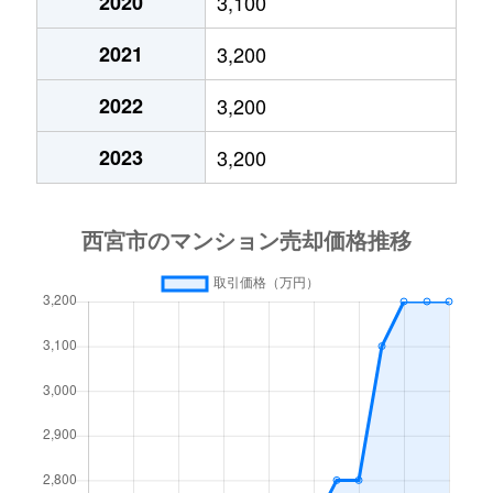
2020
3,100
上ケ原山田町
2,500万円
甲陽園
徒
2021
3,200
上ケ原山田町
850万円
甲陽園
徒
2022
3,200
上ケ原山田町
1,300万円
甲陽園
徒
2023
3,200
上田中町
3,100万円
洲先
徒
上田西町
1,400万円
洲先
徒
上田東町
490万円
武庫川団地前
徒
枝川町
3,300万円
甲子園
徒
枝川町
3,100万円
甲子園
徒
枝川町
3,500万円
甲子園
徒
枝川町
3,400万円
甲子園
徒