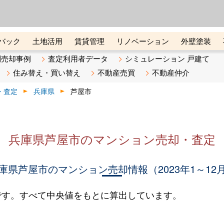
ーズ株式会社（東証グロース上
初めての方へ
ビスです 証券コード：4445
バック
土地活用
賃貸管理
リノベーション
外壁塗装
ライン講座
リビンマガジンBiz
不動産売却ご相談デスク
別売却事例
査定利用者データ
シミュレーション 戸建て
住み替え・買い替え
不動産売買
不動産仲介
・査定
兵庫県
芦屋市
兵庫県芦屋市のマンション売却・査定
庫県芦屋市のマンション売却情報（2023年1～12
です。すべて中央値をもとに算出しています。