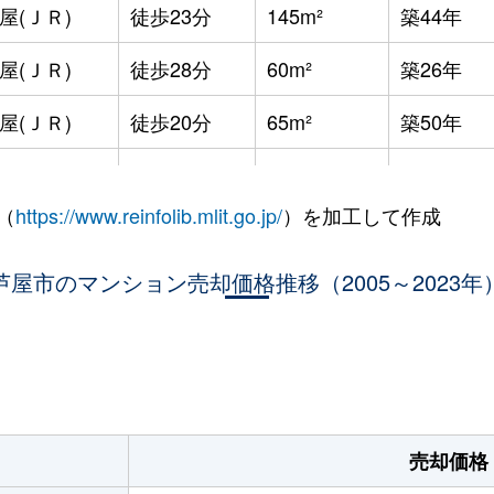
屋(ＪＲ)
徒歩23分
145m²
築44年
屋(ＪＲ)
徒歩28分
60m²
築26年
屋(ＪＲ)
徒歩20分
65m²
築50年
屋(ＪＲ)
徒歩24分
100m²
築24年
（
https://www.reinfolib.mlit.go.jp/
）を加工して作成
屋(ＪＲ)
徒歩19分
75m²
築26年
屋川
芦屋市のマンション売却価格推移（2005～2023年
徒歩21分
80m²
築39年
屋川
徒歩24分
90m²
築39年
。
屋川
徒歩19分
90m²
築39年
屋(阪神)
徒歩12分
70m²
築26年
売却価格
出
徒歩2分
85m²
築4年