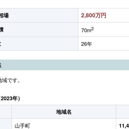
2,800万円
相場
2
積
70m
数
26年
域
地域です。
023年）
地域名
山手町
11,