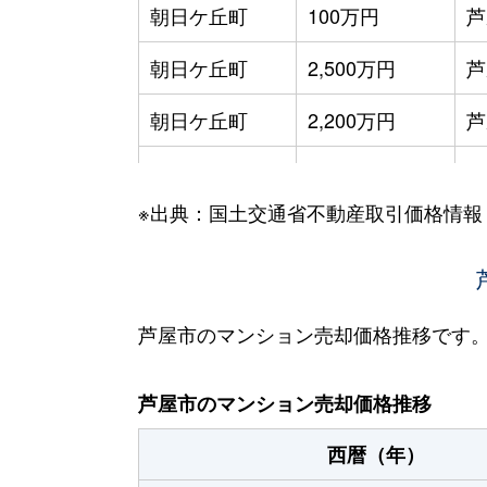
朝日ケ丘町
100万円
芦
朝日ケ丘町
2,500万円
芦
朝日ケ丘町
2,200万円
芦
朝日ケ丘町
2,800万円
芦
※出典：国土交通省不動産取引価格情報
朝日ケ丘町
4,200万円
芦
朝日ケ丘町
1,900万円
芦
朝日ケ丘町
1,800万円
芦
芦屋市のマンション売却価格推移です
朝日ケ丘町
2,800万円
芦
芦屋市のマンション売却価格推移
伊勢町
2,800万円
芦
西暦（年）
打出小槌町
8,400万円
打