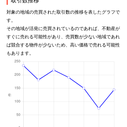
南本町
1,100万円
新伊丹
徒歩5分
対象の地域の売買された取引数の推移を表したグラフで
す。
南本町
3,300万円
新伊丹
徒歩8分
その地域が活発に売買されているのであれば、不動産が
すぐに売れる可能性があり、売買数が少ない地域であれ
南本町
3,500万円
新伊丹
徒歩8分
ば競合する物件が少ないため、高い価格で売れる可能性
もあります。