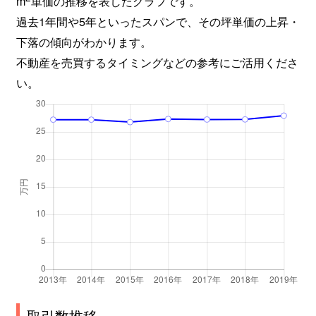
m
単価の推移を表したグラフです。
東有岡
2,400万円
伊丹(ＪＲ)
徒歩2分
過去1年間や5年といったスパンで、その坪単価の上昇・
東有岡
2,600万円
伊丹(ＪＲ)
徒歩4分
下落の傾向がわかります。
不動産を売買するタイミングなどの参考にご活用くださ
瑞ケ丘
980万円
伊丹(阪急)
徒歩23分
い。
美鈴町
1,200万円
新伊丹
徒歩18分
瑞原
3,000万円
伊丹(阪急)
徒歩45分
瑞穂町
1,500万円
伊丹(阪急)
徒歩24分
緑ケ丘
1,300万円
伊丹(阪急)
徒歩45分
南野
2,500万円
稲野
徒歩14分
南野
1,500万円
稲野
徒歩19分
南本町
3,300万円
新伊丹
徒歩7分
取引数推移