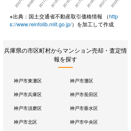
千僧
3,900万円
伊丹(阪急)
徒歩13分
※出典：国土交通省不動産取引価格情報 （
http
千僧
1,200万円
伊丹(阪急)
徒歩11分
s://www.reinfolib.mlit.go.jp/
）を加工して作成
千僧
3,000万円
伊丹(阪急)
徒歩11分
兵庫県の市区町村からマンション売却・査定情
千僧
2,800万円
伊丹(阪急)
徒歩9分
報を探す
高台
2,300万円
北伊丹
徒歩6分
中央
3,400万円
伊丹(ＪＲ)
徒歩8分
神戸市東灘区
神戸市灘区
中央
2,300万円
伊丹(阪急)
徒歩7分
神戸市兵庫区
神戸市長田区
中央
3,800万円
伊丹(阪急)
徒歩8分
神戸市須磨区
神戸市垂水区
寺本
1,800万円
伊丹(阪急)
徒歩45分
神戸市北区
神戸市中央区