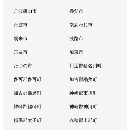
丹波篠山市
養父市
西台
3,300万円
伊丹(阪急)
徒歩3分
丹波市
南あわじ市
西野
910万円
伊丹(阪急)
徒歩45分
朝来市
淡路市
西野
1,400万円
伊丹(阪急)
徒歩45分
宍粟市
加東市
西野
560万円
伊丹(阪急)
徒歩45分
たつの市
川辺郡猪名川町
西野
2,300万円
伊丹(阪急)
徒歩45分
多可郡多可町
加古郡稲美町
西野
1,200万円
小林(兵庫)
徒歩45分
加古郡播磨町
神崎郡市川町
西野
2,400万円
小林(兵庫)
徒歩45分
神崎郡福崎町
神崎郡神河町
西野
2,200万円
小林(兵庫)
徒歩45分
揖保郡太子町
赤穂郡上郡町
西野
1,400万円
小林(兵庫)
徒歩45分