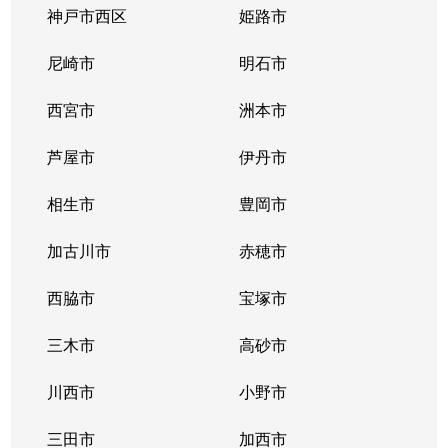
寺本
1,100万円
伊丹(阪急)
徒歩45分
神戸市西区
姫路市
寺本
1,300万円
伊丹(阪急)
徒歩45分
尼崎市
明石市
寺本
1,700万円
伊丹(阪急)
徒歩45分
西宮市
洲本市
中野西
1,700万円
伊丹(阪急)
徒歩45分
芦屋市
伊丹市
中野西
700万円
伊丹(阪急)
徒歩45分
相生市
豊岡市
中野西
1,200万円
伊丹(阪急)
徒歩45分
加古川市
赤穂市
中野西
1,700万円
伊丹(阪急)
徒歩45分
西脇市
宝塚市
中野東
三木市
3,100万円
伊丹(阪急)
高砂市
徒歩45分
川西市
小野市
中野東
2,500万円
伊丹(阪急)
徒歩45分
三田市
加西市
西台
3,300万円
伊丹(阪急)
徒歩3分