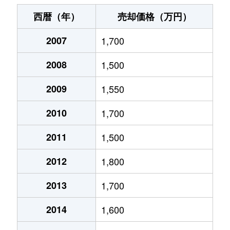
伊丹
3,700万円
伊丹(ＪＲ)
徒歩3分
西暦（年）
売却価格（万円）
伊丹
4,200万円
伊丹(ＪＲ)
徒歩4分
2007
1,700
伊丹
3,600万円
伊丹(ＪＲ)
徒歩5分
2008
1,500
伊丹
2,000万円
伊丹(ＪＲ)
徒歩8分
2009
1,550
稲野町
780万円
稲野
徒歩6分
2010
1,700
鋳物師
1,500万円
北伊丹
徒歩14分
2011
1,500
2012
1,800
鋳物師
2,200万円
北伊丹
徒歩15分
2013
1,700
梅ノ木
7,300万円
新伊丹
徒歩6分
2014
1,600
大鹿
880万円
伊丹(阪急)
徒歩19分