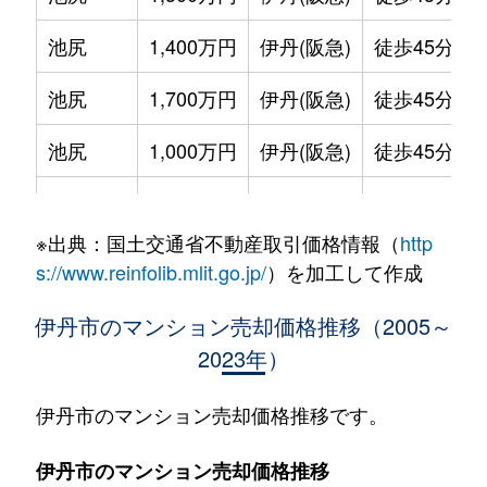
池尻
1,400万円
伊丹(阪急)
徒歩45分
池尻
1,700万円
伊丹(阪急)
徒歩45分
池尻
1,000万円
伊丹(阪急)
徒歩45分
池尻
3,100万円
伊丹(阪急)
徒歩45分
※出典：国土交通省不動産取引価格情報（
http
伊丹
670万円
伊丹(ＪＲ)
徒歩2分
s://www.reinfolib.mlit.go.jp/
）を加工して作成
伊丹
1,500万円
伊丹(ＪＲ)
徒歩2分
伊丹市のマンション売却価格推移（2005～
2023年）
伊丹
1,500万円
伊丹(ＪＲ)
徒歩2分
伊丹
2,800万円
伊丹(ＪＲ)
徒歩4分
伊丹市のマンション売却価格推移です。
伊丹
3,000万円
伊丹(ＪＲ)
徒歩5分
伊丹市のマンション売却価格推移