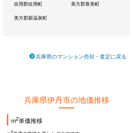
佐用郡佐用町
美方郡香美町
西野
500万円
小林(兵庫)
徒歩24分
美方郡新温泉町
野間
2,100万円
新伊丹
徒歩26分
野間北
2,400万円
武庫之荘
徒歩45分
野間北
1,300万円
武庫之荘
徒歩28分
兵庫県のマンション売却・査定に戻る
東有岡
3,700万円
伊丹(ＪＲ)
徒歩4分
東有岡
2,400万円
伊丹(ＪＲ)
徒歩5分
東有岡
2,700万円
伊丹(ＪＲ)
徒歩3分
兵庫県伊丹市の地価推移
東有岡
1,800万円
伊丹(ＪＲ)
徒歩3分
2
m
単価推移
東有岡
3,500万円
伊丹(ＪＲ)
徒歩4分
2