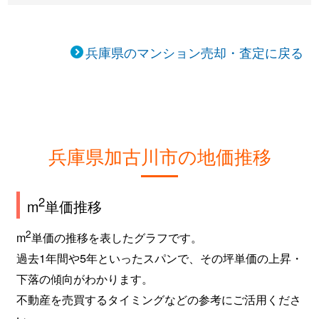
平岡町
700万円
別府(兵庫)
徒歩18分
平岡町
750万円
別府(兵庫)
徒歩9分
兵庫県のマンション売却・査定に戻る
別府町
350万円
別府(兵庫)
徒歩9分
別府町
670万円
別府(兵庫)
徒歩9分
別府町本町
1,300万円
別府(兵庫)
徒歩8分
兵庫県加古川市の地価推移
別府町本町
950万円
別府(兵庫)
徒歩9分
2
m
単価推移
別府町本町
2,500万円
別府(兵庫)
徒歩9分
2
m
単価の推移を表したグラフです。
過去1年間や5年といったスパンで、その坪単価の上昇・
下落の傾向がわかります。
不動産を売買するタイミングなどの参考にご活用くださ