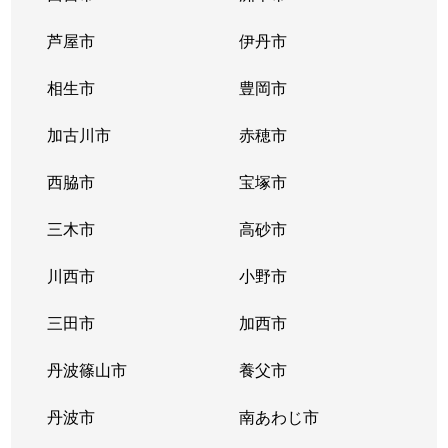
野口町
1,200万円
加古川
徒歩17分
芦屋市
伊丹市
野口町
1,000万円
東加古川
徒歩23分
相生市
豊岡市
野口町
1,300万円
東加古川
徒歩11分
加古川市
赤穂市
野口町
990万円
東加古川
徒歩12分
西脇市
宝塚市
野口町
三木市
200万円
高砂市
東加古川
徒歩26分
川西市
小野市
野口町
850万円
東加古川
徒歩14分
三田市
加西市
野口町
1,700万円
東加古川
徒歩19分
丹波篠山市
養父市
平岡町
250万円
土山
徒歩19分
丹波市
南あわじ市
平岡町
430万円
土山
徒歩20分