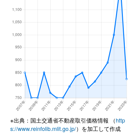
加古川町
270万円
加古川
徒歩1分
加古川町
1,400万円
加古川
徒歩10分
加古川町
1,600万円
加古川
徒歩45分
加古川町
3,000万円
加古川
徒歩9分
加古川町
930万円
加古川
徒歩13分
加古川町
360万円
加古川
徒歩1分
加古川町
3,200万円
加古川
徒歩9分
加古川町
390万円
加古川
徒歩1分
※出典：国土交通省不動産取引価格情報 （
http
加古川町
170万円
加古川
徒歩1分
s://www.reinfolib.mlit.go.jp/
）を加工して作成