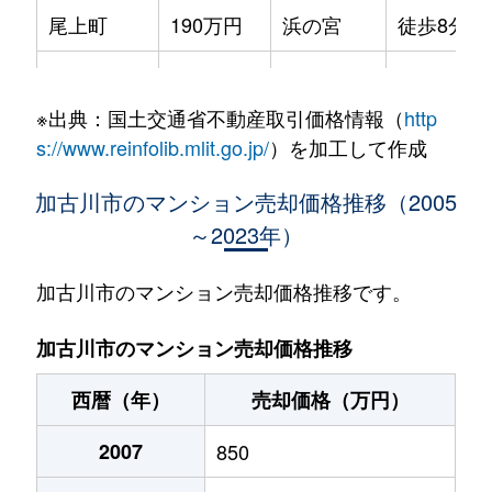
尾上町
190万円
浜の宮
徒歩8分
加古川町
2,500万円
加古川
徒歩20分
※出典：国土交通省不動産取引価格情報（
http
加古川町
800万円
加古川
徒歩14分
s://www.reinfolib.mlit.go.jp/
）を加工して作成
加古川町
1,500万円
加古川
徒歩6分
加古川市のマンション売却価格推移（2005
～2023年）
加古川町
1,800万円
加古川
徒歩14分
加古川町
880万円
加古川
徒歩11分
加古川市のマンション売却価格推移です。
加古川町
750万円
加古川
徒歩25分
加古川市のマンション売却価格推移
加古川町
500万円
加古川
徒歩15分
西暦（年）
売却価格（万円）
加古川町
2,300万円
加古川
徒歩13分
2007
850