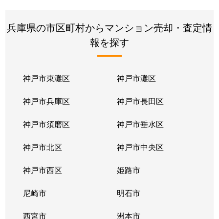
加古川町
410万円
加古川
徒歩1分
兵庫県の市区町村からマンション売却・査定情
加古川町
340万円
加古川
徒歩1分
報を探す
加古川町
680万円
加古川
徒歩1分
加古川町
330万円
加古川
徒歩1分
神戸市東灘区
神戸市灘区
加古川町
310万円
加古川
徒歩1分
神戸市兵庫区
神戸市長田区
加古川町
1,700万円
加古川
徒歩18分
神戸市須磨区
神戸市垂水区
加古川町
1,600万円
加古川
徒歩19分
神戸市北区
神戸市中央区
加古川町
690万円
加古川
徒歩29分
神戸市西区
姫路市
西神吉町
1,200万円
宝殿
徒歩15分
尼崎市
明石市
西神吉町
820万円
宝殿
徒歩15分
西宮市
洲本市