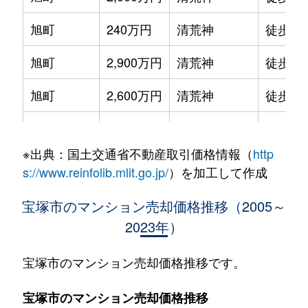
旭町
240万円
清荒神
徒歩7
旭町
2,900万円
清荒神
徒歩6
旭町
2,600万円
清荒神
徒歩4
伊孑志
1,300万円
逆瀬川
徒歩14
※出典：国土交通省不動産取引価格情報（
http
伊孑志
1,800万円
逆瀬川
徒歩13
s://www.reinfolib.mlit.go.jp/
）を加工して作成
伊孑志
1,300万円
逆瀬川
徒歩14
宝塚市のマンション売却価格推移（2005～
2023年）
伊孑志
2,300万円
逆瀬川
徒歩9
伊孑志
1,300万円
逆瀬川
徒歩13
宝塚市のマンション売却価格推移です。
伊孑志
1,600万円
逆瀬川
徒歩14
宝塚市のマンション売却価格推移