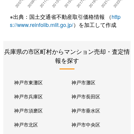
栄町
3,300万円
宝塚
徒歩10
※出典：国土交通省不動産取引価格情報 （
http
栄町
6,500万円
宝塚
徒歩8
s://www.reinfolib.mlit.go.jp/
）を加工して作成
栄町
2,600万円
宝塚
徒歩8
兵庫県の市区町村からマンション売却・査定情
栄町
2,000万円
宝塚
徒歩6
報を探す
栄町
3,700万円
宝塚
徒歩6
栄町
2,400万円
宝塚
徒歩8
神戸市東灘区
神戸市灘区
栄町
4,500万円
宝塚
徒歩5
神戸市兵庫区
神戸市長田区
栄町
3,100万円
宝塚
徒歩6
神戸市須磨区
神戸市垂水区
栄町
3,200万円
宝塚
徒歩8
神戸市北区
神戸市中央区