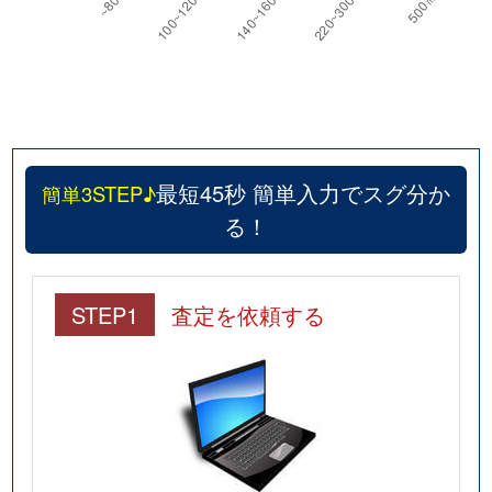
中山荘園
2,000万円
売布神社
徒歩9
中山荘園
2,200万円
売布神社
徒歩8
中山荘園
1,400万円
売布神社
徒歩8
最短45秒 簡単入力でスグ分か
簡単3STEP♪
中山寺
2,500万円
中山観音
徒歩3
る！
中山寺
2,400万円
中山観音
徒歩3
仁川北
950万円
仁川
徒歩8
STEP1
査定を依頼する
仁川北
3,100万円
仁川
徒歩14
仁川北
1,500万円
仁川
徒歩8
仁川北
2,800万円
仁川
徒歩1