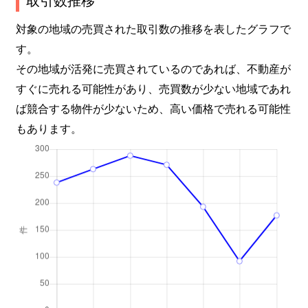
長尾町
2,500万円
中山寺
徒歩15
対象の地域の売買された取引数の推移を表したグラフで
す。
長尾町
5,000万円
中山寺
徒歩15
その地域が活発に売買されているのであれば、不動産が
すぐに売れる可能性があり、売買数が少ない地域であれ
長尾町
2,200万円
中山寺
徒歩15
ば競合する物件が少ないため、高い価格で売れる可能性
中州
2,800万円
逆瀬川
徒歩4
もあります。
中州
850万円
逆瀬川
徒歩8
中州
2,200万円
逆瀬川
徒歩4
中筋
1,100万円
中山寺
徒歩3
中筋
3,600万円
中山寺
徒歩7
中筋
4,400万円
中山寺
徒歩7