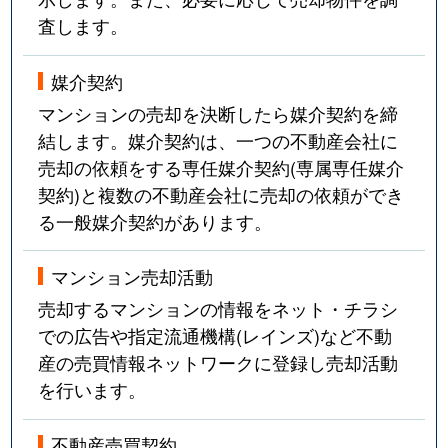
査します。
武庫川町
3,200万円
宝塚南口
徒歩9
武庫川町
5,000万円
宝塚南口
徒歩10
媒介契約
マンションの売却を決断したら媒介契約を締
武庫川町
3,300万円
宝塚南口
徒歩10
結します。媒介契約は、一つの不動産会社に
売却の依頼をする専任媒介契約(専属専任媒介
武庫川町
1,500万円
宝塚南口
徒歩4
契約)と複数の不動産会社に売却の依頼ができ
武庫川町
4,300万円
宝塚南口
徒歩11
る一般媒介契約があります。
武庫川町
2,000万円
宝塚南口
徒歩9
マンション売却活動
売却するマンションの情報をネット・チラシ
武庫山
4,600万円
宝塚南口
徒歩6
での広告や指定流通機構(レインズ)など不動
武庫山
3,400万円
宝塚南口
徒歩6
産の売買情報ネットワークに登録し売却活動
を行います。
武庫山
3,500万円
宝塚南口
徒歩6
不動産売買契約