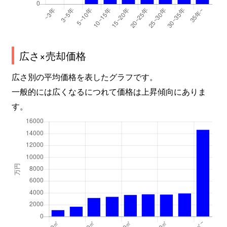
中山五月台
300万円
中山観音
徒歩45
中山五月台
100万円
中山観音
徒歩45
中山五月台
680万円
中山観音
徒歩45
広さ×売却価格
広さ別の平均価格を表したグラフです。
中山五月台
270万円
中山観音
徒歩45
一般的には広くなるにつれて価格は上昇傾向にありま
中山五月台
450万円
中山観音
徒歩45
す。
中山五月台
1,200万円
中山観音
徒歩45
中山五月台
670万円
中山観音
徒歩45
中山五月台
790万円
中山観音
徒歩45
中山五月台
250万円
山本(兵庫)
徒歩45
中山荘園
1,700万円
売布神社
徒歩8