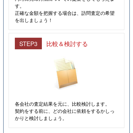
雲雀丘
3,700万円
雲雀丘花屋敷
徒歩5
す。
正確な金額を把握する場合は、訪問査定の希望
雲雀丘山手
1,100万円
雲雀丘花屋敷
徒歩9
を出しましょう！
平井山荘
1,100万円
山本(兵庫)
徒歩11
STEP3
比較＆検討する
宝梅
350万円
逆瀬川
徒歩14
宝梅
760万円
逆瀬川
徒歩14
宝梅
300万円
宝塚南口
徒歩13
美座
1,400万円
宝塚南口
徒歩14
南口
4,400万円
宝塚南口
徒歩2
各会社の査定結果を元に、比較検討します。
契約をする前に、どの会社に依頼をするかしっ
武庫川町
3,800万円
清荒神
徒歩9
かりと検討しましょう。
武庫川町
2,600万円
宝塚
徒歩13