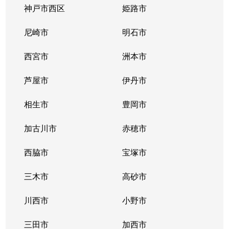
逆瀬川
3,200万円
逆瀬川
徒歩2
神戸市西区
姫路市
逆瀬川
2,700万円
逆瀬川
徒歩6
尼崎市
明石市
逆瀬台
2,300万円
逆瀬川
徒歩45
西宮市
洲本市
逆瀬台
1,900万円
逆瀬川
徒歩23
芦屋市
伊丹市
逆瀬台
810万円
逆瀬川
徒歩45
相生市
豊岡市
逆瀬台
1,500万円
逆瀬川
徒歩25
加古川市
赤穂市
逆瀬台
1,000万円
逆瀬川
徒歩28
西脇市
宝塚市
逆瀬台
三木市
850万円
高砂市
逆瀬川
徒歩28
川西市
小野市
桜ガ丘
1,100万円
宝塚
徒歩15
三田市
加西市
すみれガ丘
1,600万円
宝塚
徒歩45