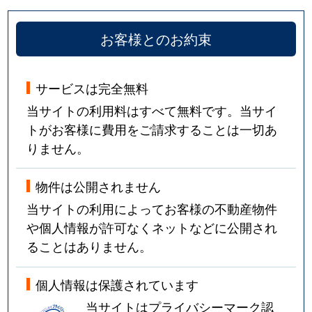
山本西
2,200万円
山本(兵庫)
徒歩14
お客様とのお約束
山本南
750万円
山本(兵庫)
徒歩9
山本南
1,000万円
山本(兵庫)
徒歩10
サービスは完全無料
当サイトの利用料はすべて無料です。当サイ
弥生町
2,100万円
逆瀬川
徒歩29
トがお客様に費用をご請求することは一切あ
りません。
弥生町
1,700万円
逆瀬川
徒歩29
湯本町
4,900万円
宝塚
徒歩6
物件は公開されません
当サイトの利用によってお客様の不動産物件
湯本町
4,200万円
宝塚
徒歩4
や個人情報が許可なくネットなどに公開され
ることはありません。
湯本町
1,400万円
宝塚
徒歩7
個人情報は保護されています
湯本町
6,200万円
宝塚
徒歩5
当サイトはプライバシーマーク認