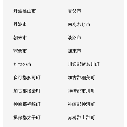
丹波篠山市
養父市
すみれガ丘
2,700万円
宝塚
徒歩45
丹波市
南あわじ市
すみれガ丘
1,500万円
宝塚
徒歩45
朝来市
淡路市
すみれガ丘
3,500万円
宝塚
徒歩45
宍粟市
加東市
すみれガ丘
800万円
宝塚
徒歩45
たつの市
川辺郡猪名川町
すみれガ丘
2,000万円
宝塚
徒歩45
多可郡多可町
加古郡稲美町
すみれガ丘
900万円
宝塚
徒歩45
加古郡播磨町
神崎郡市川町
すみれガ丘
1,700万円
宝塚
徒歩45
神崎郡福崎町
神崎郡神河町
すみれガ丘
1,200万円
宝塚
徒歩26
揖保郡太子町
赤穂郡上郡町
すみれガ丘
2,600万円
宝塚
徒歩28