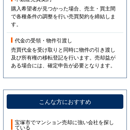
売布
2,600万円
売布神社
徒歩6
購入希望者が見つかった場合、売主・買主間
で各種条件の調整を行い売買契約を締結しま
売布
3,600万円
売布神社
徒歩8
す。
売布
2,700万円
売布神社
徒歩6
代金の受領・物件引渡し
売布
4,000万円
売布神社
徒歩6
売買代金を受け取りと同時に物件の引き渡し
及び所有権の移転登記を行います。売却益が
売布
2,000万円
売布神社
徒歩2
ある場合には、確定申告が必要となります。
売布
3,000万円
売布神社
徒歩1
売布
3,100万円
売布神社
徒歩5
売布
2,900万円
売布神社
徒歩2
こんな方におすすめ
売布
3,000万円
売布神社
徒歩5
宝塚市でマンション売却に強い会社を探し
ている
山手台東
4,100万円
山本(兵庫)
徒歩8