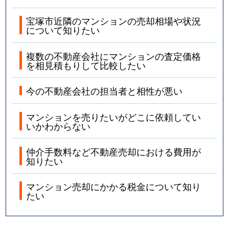
宝塚市近隣のマンションの売却相場や状況
山手台東
3,800万円
山本(兵庫)
徒歩8
について知りたい
山本台
3,700万円
中山観音
徒歩13
複数の不動産会社にマンションの査定価格
を相見積もりして比較したい
山本台
3,800万円
中山観音
徒歩13
今の不動産会社の担当者と相性が悪い
山本中
2,700万円
山本(兵庫)
徒歩9
マンションを売りたいがどこに依頼してい
山本中
3,300万円
山本(兵庫)
徒歩9
いかわからない
山本中
3,000万円
山本(兵庫)
徒歩9
仲介手数料など不動産売却における費用が
知りたい
山本西
3,700万円
中山寺
徒歩10
マンション売却にかかる税金について知り
山本西
2,500万円
中山寺
徒歩9
たい
山本西
2,300万円
山本(兵庫)
徒歩14