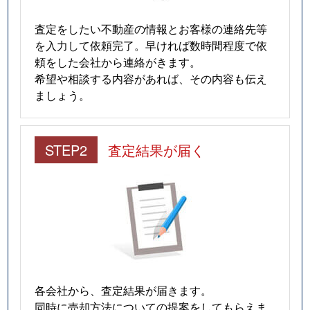
仁川高台
2,900万円
仁川
徒歩9
査定をしたい不動産の情報とお客様の連絡先等
を入力して依頼完了。早ければ数時間程度で依
仁川高台
2,200万円
仁川
徒歩8
頼をした会社から連絡がきます。
希望や相談する内容があれば、その内容も伝え
野上
2,600万円
逆瀬川
徒歩20
ましょう。
野上
2,400万円
逆瀬川
徒歩18
STEP2
査定結果が届く
野上
2,800万円
逆瀬川
徒歩15
野上
1,900万円
逆瀬川
徒歩20
野上
860万円
逆瀬川
徒歩18
雲雀丘
3,700万円
雲雀丘花屋敷
徒歩5
雲雀丘
2,300万円
雲雀丘花屋敷
徒歩6
各会社から、査定結果が届きます。
同時に売却方法についての提案をしてもらえま