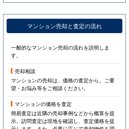
武庫川町
2,700万円
宝塚
徒歩13
マンション売却と査定の流れ
武庫川町
2,900万円
宝塚
徒歩13
武庫川町
2,200万円
宝塚
徒歩14
一般的なマンション売却の流れを説明しま
武庫川町
4,000万円
宝塚
徒歩9
す。
武庫川町
3,300万円
宝塚
徒歩7
売却相談
マンションの売却は、価格の査定から。ご要
武庫川町
2,900万円
宝塚南口
徒歩9
望・お悩み等をご相談ください。
武庫川町
3,000万円
宝塚南口
徒歩9
マンションの価格を査定
武庫川町
840万円
宝塚南口
徒歩4
簡易査定は近隣の売却事例などから概算を提
示。訪問査定は現地を確認し、査定価格を提
武庫川町
4,000万円
宝塚南口
徒歩6
示します。また、必要に応じて売却物件を調