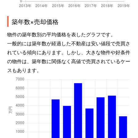
中山桜台
2,500万円
中山観音
徒歩25
築年数×売却価格
中山桜台
930万円
中山観音
徒歩45
物件の築年数別の平均価格を表したグラフです。
中山桜台
750万円
中山観音
徒歩45
一般的には築年数が経過した不動産は安い値段で売買さ
れている傾向にあります。しかし、大きな物件や好条件
中山桜台
750万円
中山観音
徒歩45
の物件は、築年数に関係なく高値で売買されているケー
中山桜台
600万円
中山観音
徒歩45
スもあります。
中山桜台
880万円
中山観音
徒歩45
中山桜台
800万円
中山観音
徒歩45
中山桜台
2,000万円
中山観音
徒歩45
中山桜台
1,200万円
中山寺
徒歩45