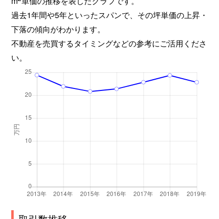
m
単価の推移を表したグラフです。
月見山
1,800万円
宝塚
徒歩8
過去1年間や5年といったスパンで、その坪単価の上昇・
月見山
2,900万円
宝塚
徒歩8
下落の傾向がわかります。
不動産を売買するタイミングなどの参考にご活用くださ
月見山
3,200万円
宝塚
徒歩10
い。
月見山
3,200万円
宝塚
徒歩8
月見山
2,000万円
宝塚
徒歩4
東洋町
3,200万円
逆瀬川
徒歩20
長尾町
2,500万円
中山寺
徒歩10
長尾町
2,500万円
中山寺
徒歩15
長尾町
2,300万円
中山寺
徒歩10
長尾町
2,100万円
中山寺
徒歩15
取引数推移