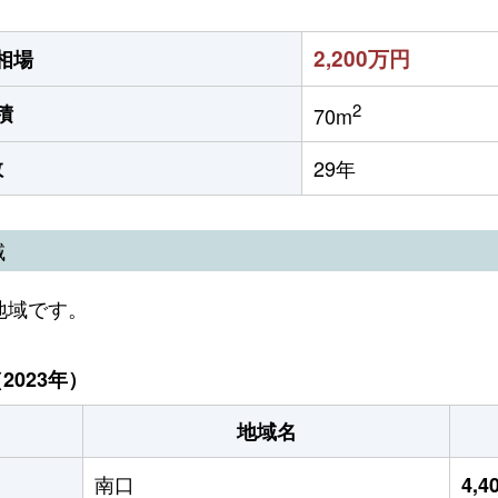
2,200万円
相場
2
積
70m
数
29年
域
地域です。
023年）
地域名
南口
4,