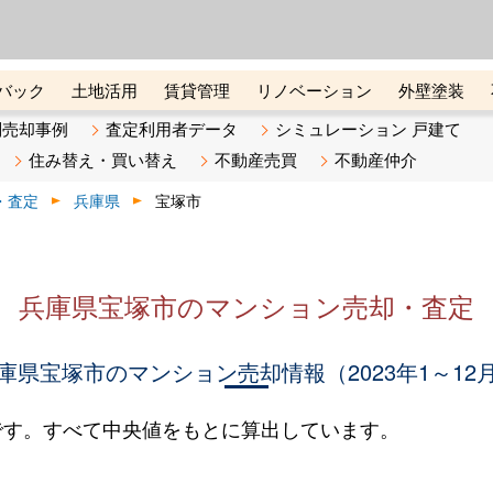
ーズ株式会社（東証グロース上
初めての方へ
ビスです 証券コード：4445
バック
土地活用
賃貸管理
リノベーション
外壁塗装
ライン講座
リビンマガジンBiz
不動産売却ご相談デスク
別売却事例
査定利用者データ
シミュレーション 戸建て
住み替え・買い替え
不動産売買
不動産仲介
・査定
兵庫県
宝塚市
兵庫県宝塚市のマンション売却・査定
庫県宝塚市のマンション売却情報（2023年1～12
です。すべて中央値をもとに算出しています。