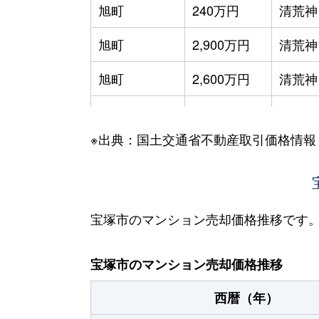
旭町
240万円
清荒神
旭町
2,900万円
清荒神
旭町
2,600万円
清荒神
伊孑志
1,300万円
逆瀬川
※出典：国土交通省不動産取引価格情報
伊孑志
1,800万円
逆瀬川
伊孑志
1,300万円
逆瀬川
伊孑志
2,300万円
逆瀬川
宝塚市のマンション売却価格推移です
伊孑志
1,300万円
逆瀬川
宝塚市のマンション売却価格推移
伊孑志
1,600万円
逆瀬川
西暦（年）
伊孑志
620万円
逆瀬川