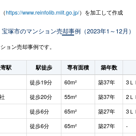
 （
https://www.reinfolib.mlit.go.jp/
）を加工して作成
宝塚市のマンション売却事例（2023年1～12月）
マンション売却事例です。
最寄駅
駅徒歩
専有面積
築年数
徒歩19分
60m²
築37年
3Ｌ
社
徒歩20分
55m²
築37年
2Ｌ
徒歩6分
65m²
築27年
3Ｌ
徒歩6分
65m²
築27年
-