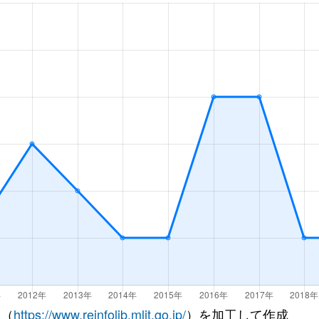
庫)
徒歩15分
95m²
築39年
4Ｌ
庫)
徒歩15分
70m²
-
4Ｄ
徒歩45分
50m²
築33年
2Ｌ
徒歩21分
65m²
築44年
3Ｌ
徒歩5分
30m²
築23年
オ
徒歩9分
75m²
築24年
3Ｌ
徒歩8分
70m²
築18年
2Ｄ
徒歩1分
80m²
築30年
2Ｌ
徒歩8分
65m²
築18年
2Ｌ
 （
https://www.reinfolib.mlit.go.jp/
）を加工して作成
徒歩10分
75m²
-
-