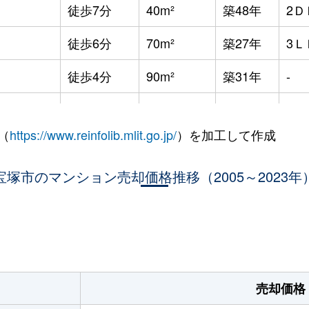
徒歩7分
40m²
築48年
2Ｄ
徒歩6分
70m²
築27年
3Ｌ
徒歩4分
90m²
築31年
-
徒歩14分
55m²
築49年
2Ｌ
（
https://www.reinfolib.mlit.go.jp/
）を加工して作成
徒歩13分
75m²
築43年
3Ｌ
宝塚市のマンション売却価格推移（2005～2023年
徒歩14分
60m²
築43年
3Ｌ
徒歩9分
65m²
築26年
3Ｌ
。
徒歩13分
75m²
築43年
4Ｄ
徒歩14分
60m²
築49年
3Ｌ
売却価格
徒歩14分
55m²
築49年
3Ｄ