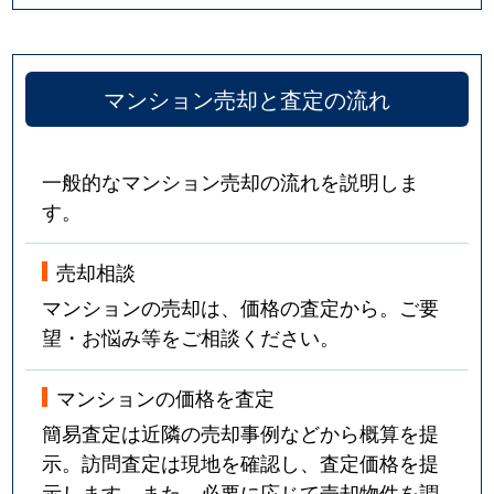
武庫川町
2,700万円
宝塚
徒歩13
マンション売却と査定の流れ
武庫川町
2,900万円
宝塚
徒歩13
武庫川町
2,200万円
宝塚
徒歩14
一般的なマンション売却の流れを説明しま
武庫川町
4,000万円
宝塚
徒歩9
す。
武庫川町
3,300万円
宝塚
徒歩7
売却相談
マンションの売却は、価格の査定から。ご要
武庫川町
2,900万円
宝塚南口
徒歩9
望・お悩み等をご相談ください。
武庫川町
3,000万円
宝塚南口
徒歩9
マンションの価格を査定
武庫川町
840万円
宝塚南口
徒歩4
簡易査定は近隣の売却事例などから概算を提
示。訪問査定は現地を確認し、査定価格を提
武庫川町
4,000万円
宝塚南口
徒歩6
示します。また、必要に応じて売却物件を調