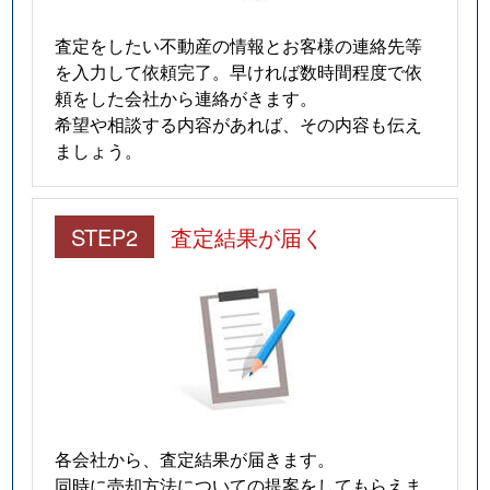
仁川高台
2,900万円
仁川
徒歩9
査定をしたい不動産の情報とお客様の連絡先等
を入力して依頼完了。早ければ数時間程度で依
仁川高台
2,200万円
仁川
徒歩8
頼をした会社から連絡がきます。
希望や相談する内容があれば、その内容も伝え
野上
2,600万円
逆瀬川
徒歩20
ましょう。
野上
2,400万円
逆瀬川
徒歩18
STEP2
査定結果が届く
野上
2,800万円
逆瀬川
徒歩15
野上
1,900万円
逆瀬川
徒歩20
野上
860万円
逆瀬川
徒歩18
雲雀丘
3,700万円
雲雀丘花屋敷
徒歩5
雲雀丘
2,300万円
雲雀丘花屋敷
徒歩6
各会社から、査定結果が届きます。
同時に売却方法についての提案をしてもらえま