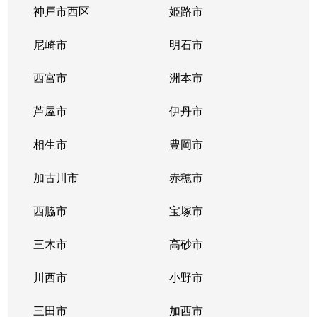
逆瀬川
3,200万円
逆瀬川
徒歩2
神戸市西区
姫路市
逆瀬川
2,700万円
逆瀬川
徒歩6
尼崎市
明石市
逆瀬台
2,300万円
逆瀬川
徒歩45
西宮市
洲本市
逆瀬台
1,900万円
逆瀬川
徒歩23
芦屋市
伊丹市
逆瀬台
810万円
逆瀬川
徒歩45
相生市
豊岡市
逆瀬台
1,500万円
逆瀬川
徒歩25
加古川市
赤穂市
逆瀬台
1,000万円
逆瀬川
徒歩28
西脇市
宝塚市
逆瀬台
三木市
850万円
高砂市
逆瀬川
徒歩28
川西市
小野市
桜ガ丘
1,100万円
宝塚
徒歩15
三田市
加西市
すみれガ丘
1,600万円
宝塚
徒歩45