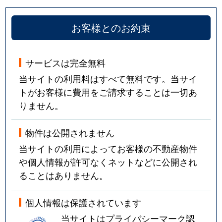
山本西
2,200万円
山本(兵庫)
徒歩14
お客様とのお約束
山本南
750万円
山本(兵庫)
徒歩9
山本南
1,000万円
山本(兵庫)
徒歩10
サービスは完全無料
当サイトの利用料はすべて無料です。当サイ
弥生町
2,100万円
逆瀬川
徒歩29
トがお客様に費用をご請求することは一切あ
りません。
弥生町
1,700万円
逆瀬川
徒歩29
湯本町
4,900万円
宝塚
徒歩6
物件は公開されません
当サイトの利用によってお客様の不動産物件
湯本町
4,200万円
宝塚
徒歩4
や個人情報が許可なくネットなどに公開され
ることはありません。
湯本町
1,400万円
宝塚
徒歩7
個人情報は保護されています
湯本町
6,200万円
宝塚
徒歩5
当サイトはプライバシーマーク認