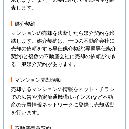
査します。
武庫川町
3,200万円
宝塚南口
徒歩9
武庫川町
5,000万円
宝塚南口
徒歩10
媒介契約
マンションの売却を決断したら媒介契約を締
武庫川町
3,300万円
宝塚南口
徒歩10
結します。媒介契約は、一つの不動産会社に
売却の依頼をする専任媒介契約(専属専任媒介
武庫川町
1,500万円
宝塚南口
徒歩4
契約)と複数の不動産会社に売却の依頼ができ
武庫川町
4,300万円
宝塚南口
徒歩11
る一般媒介契約があります。
武庫川町
2,000万円
宝塚南口
徒歩9
マンション売却活動
売却するマンションの情報をネット・チラシ
武庫山
4,600万円
宝塚南口
徒歩6
での広告や指定流通機構(レインズ)など不動
武庫山
3,400万円
宝塚南口
徒歩6
産の売買情報ネットワークに登録し売却活動
を行います。
武庫山
3,500万円
宝塚南口
徒歩6
不動産売買契約