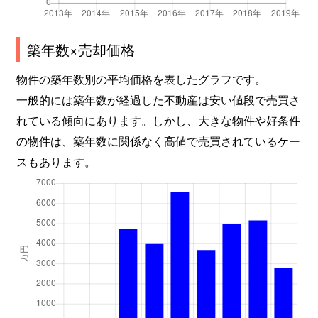
中山桜台
2,500万円
中山観音
徒歩25
築年数×売却価格
中山桜台
930万円
中山観音
徒歩45
物件の築年数別の平均価格を表したグラフです。
中山桜台
750万円
中山観音
徒歩45
一般的には築年数が経過した不動産は安い値段で売買さ
れている傾向にあります。しかし、大きな物件や好条件
中山桜台
750万円
中山観音
徒歩45
の物件は、築年数に関係なく高値で売買されているケー
中山桜台
600万円
中山観音
徒歩45
スもあります。
中山桜台
880万円
中山観音
徒歩45
中山桜台
800万円
中山観音
徒歩45
中山桜台
2,000万円
中山観音
徒歩45
中山桜台
1,200万円
中山寺
徒歩45