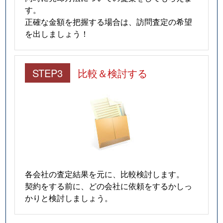
雲雀丘
3,700万円
雲雀丘花屋敷
徒歩5
す。
正確な金額を把握する場合は、訪問査定の希望
雲雀丘山手
1,100万円
雲雀丘花屋敷
徒歩9
を出しましょう！
平井山荘
1,100万円
山本(兵庫)
徒歩11
STEP3
比較＆検討する
宝梅
350万円
逆瀬川
徒歩14
宝梅
760万円
逆瀬川
徒歩14
宝梅
300万円
宝塚南口
徒歩13
美座
1,400万円
宝塚南口
徒歩14
南口
4,400万円
宝塚南口
徒歩2
各会社の査定結果を元に、比較検討します。
契約をする前に、どの会社に依頼をするかしっ
武庫川町
3,800万円
清荒神
徒歩9
かりと検討しましょう。
武庫川町
2,600万円
宝塚
徒歩13