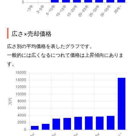
中山五月台
300万円
中山観音
徒歩45
中山五月台
100万円
中山観音
徒歩45
中山五月台
680万円
中山観音
徒歩45
広さ×売却価格
広さ別の平均価格を表したグラフです。
中山五月台
270万円
中山観音
徒歩45
一般的には広くなるにつれて価格は上昇傾向にありま
中山五月台
450万円
中山観音
徒歩45
す。
中山五月台
1,200万円
中山観音
徒歩45
中山五月台
670万円
中山観音
徒歩45
中山五月台
790万円
中山観音
徒歩45
中山五月台
250万円
山本(兵庫)
徒歩45
中山荘園
1,700万円
売布神社
徒歩8