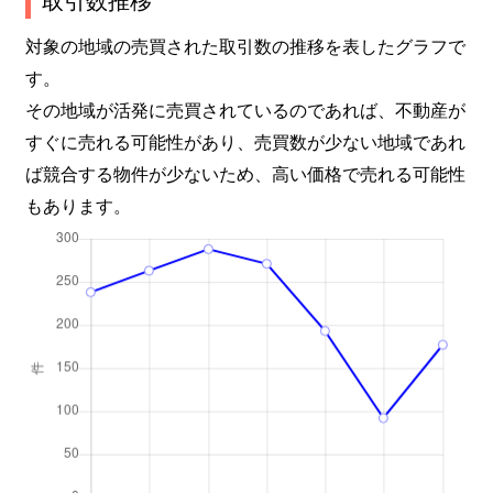
長尾町
2,500万円
中山寺
徒歩15
対象の地域の売買された取引数の推移を表したグラフで
す。
長尾町
5,000万円
中山寺
徒歩15
その地域が活発に売買されているのであれば、不動産が
すぐに売れる可能性があり、売買数が少ない地域であれ
長尾町
2,200万円
中山寺
徒歩15
ば競合する物件が少ないため、高い価格で売れる可能性
中州
2,800万円
逆瀬川
徒歩4
もあります。
中州
850万円
逆瀬川
徒歩8
中州
2,200万円
逆瀬川
徒歩4
中筋
1,100万円
中山寺
徒歩3
中筋
3,600万円
中山寺
徒歩7
中筋
4,400万円
中山寺
徒歩7