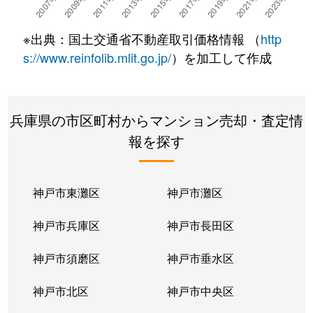
栄町
3,300万円
宝塚
徒歩10
※出典：国土交通省不動産取引価格情報 （
http
栄町
6,500万円
宝塚
徒歩8
s://www.reinfolib.mlit.go.jp/
）を加工して作成
栄町
2,600万円
宝塚
徒歩8
兵庫県の市区町村からマンション売却・査定情
栄町
2,000万円
宝塚
徒歩6
報を探す
栄町
3,700万円
宝塚
徒歩6
栄町
2,400万円
宝塚
徒歩8
神戸市東灘区
神戸市灘区
栄町
4,500万円
宝塚
徒歩5
神戸市兵庫区
神戸市長田区
栄町
3,100万円
宝塚
徒歩6
神戸市須磨区
神戸市垂水区
栄町
3,200万円
宝塚
徒歩8
神戸市北区
神戸市中央区