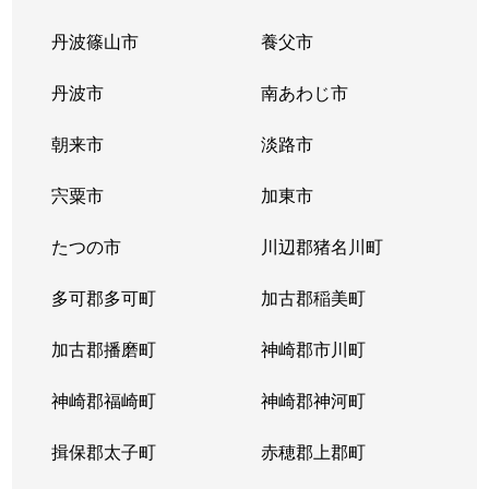
丹波篠山市
養父市
すみれガ丘
2,700万円
宝塚
徒歩45
丹波市
南あわじ市
すみれガ丘
1,500万円
宝塚
徒歩45
朝来市
淡路市
すみれガ丘
3,500万円
宝塚
徒歩45
宍粟市
加東市
すみれガ丘
800万円
宝塚
徒歩45
たつの市
川辺郡猪名川町
すみれガ丘
2,000万円
宝塚
徒歩45
多可郡多可町
加古郡稲美町
すみれガ丘
900万円
宝塚
徒歩45
加古郡播磨町
神崎郡市川町
すみれガ丘
1,700万円
宝塚
徒歩45
神崎郡福崎町
神崎郡神河町
すみれガ丘
1,200万円
宝塚
徒歩26
揖保郡太子町
赤穂郡上郡町
すみれガ丘
2,600万円
宝塚
徒歩28