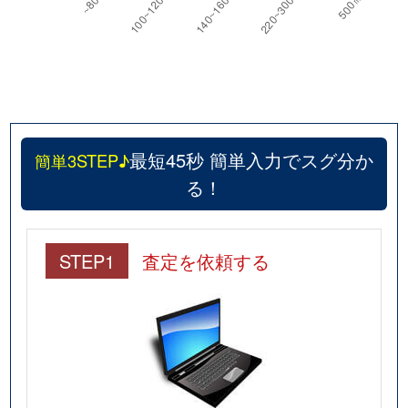
中山荘園
2,000万円
売布神社
徒歩9
中山荘園
2,200万円
売布神社
徒歩8
中山荘園
1,400万円
売布神社
徒歩8
最短45秒 簡単入力でスグ分か
簡単3STEP♪
中山寺
2,500万円
中山観音
徒歩3
る！
中山寺
2,400万円
中山観音
徒歩3
仁川北
950万円
仁川
徒歩8
STEP1
査定を依頼する
仁川北
3,100万円
仁川
徒歩14
仁川北
1,500万円
仁川
徒歩8
仁川北
2,800万円
仁川
徒歩1