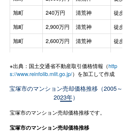
旭町
240万円
清荒神
徒歩7
旭町
2,900万円
清荒神
徒歩6
旭町
2,600万円
清荒神
徒歩4
伊孑志
1,300万円
逆瀬川
徒歩14
※出典：国土交通省不動産取引価格情報（
http
伊孑志
1,800万円
逆瀬川
徒歩13
s://www.reinfolib.mlit.go.jp/
）を加工して作成
伊孑志
1,300万円
逆瀬川
徒歩14
宝塚市のマンション売却価格推移（2005～
2023年）
伊孑志
2,300万円
逆瀬川
徒歩9
伊孑志
1,300万円
逆瀬川
徒歩13
宝塚市のマンション売却価格推移です。
伊孑志
1,600万円
逆瀬川
徒歩14
宝塚市のマンション売却価格推移