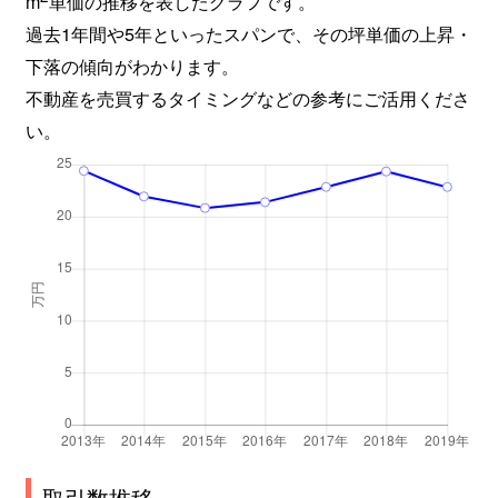
m
単価の推移を表したグラフです。
月見山
1,800万円
宝塚
徒歩8
過去1年間や5年といったスパンで、その坪単価の上昇・
月見山
2,900万円
宝塚
徒歩8
下落の傾向がわかります。
不動産を売買するタイミングなどの参考にご活用くださ
月見山
3,200万円
宝塚
徒歩10
い。
月見山
3,200万円
宝塚
徒歩8
月見山
2,000万円
宝塚
徒歩4
東洋町
3,200万円
逆瀬川
徒歩20
長尾町
2,500万円
中山寺
徒歩10
長尾町
2,500万円
中山寺
徒歩15
長尾町
2,300万円
中山寺
徒歩10
長尾町
2,100万円
中山寺
徒歩15
取引数推移