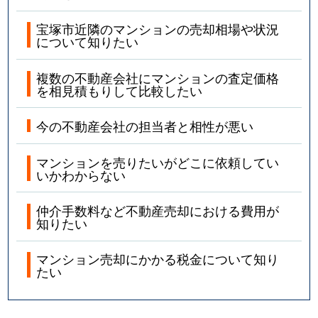
宝塚市近隣のマンションの売却相場や状況
山手台東
3,800万円
山本(兵庫)
徒歩8
について知りたい
山本台
3,700万円
中山観音
徒歩13
複数の不動産会社にマンションの査定価格
を相見積もりして比較したい
山本台
3,800万円
中山観音
徒歩13
今の不動産会社の担当者と相性が悪い
山本中
2,700万円
山本(兵庫)
徒歩9
マンションを売りたいがどこに依頼してい
山本中
3,300万円
山本(兵庫)
徒歩9
いかわからない
山本中
3,000万円
山本(兵庫)
徒歩9
仲介手数料など不動産売却における費用が
知りたい
山本西
3,700万円
中山寺
徒歩10
マンション売却にかかる税金について知り
山本西
2,500万円
中山寺
徒歩9
たい
山本西
2,300万円
山本(兵庫)
徒歩14