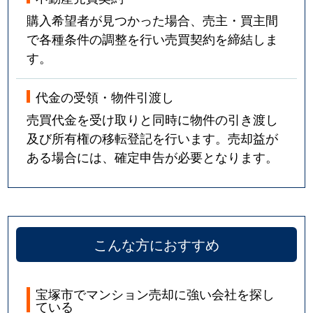
売布
2,600万円
売布神社
徒歩6
購入希望者が見つかった場合、売主・買主間
で各種条件の調整を行い売買契約を締結しま
売布
3,600万円
売布神社
徒歩8
す。
売布
2,700万円
売布神社
徒歩6
代金の受領・物件引渡し
売布
4,000万円
売布神社
徒歩6
売買代金を受け取りと同時に物件の引き渡し
及び所有権の移転登記を行います。売却益が
売布
2,000万円
売布神社
徒歩2
ある場合には、確定申告が必要となります。
売布
3,000万円
売布神社
徒歩1
売布
3,100万円
売布神社
徒歩5
売布
2,900万円
売布神社
徒歩2
こんな方におすすめ
売布
3,000万円
売布神社
徒歩5
宝塚市でマンション売却に強い会社を探し
ている
山手台東
4,100万円
山本(兵庫)
徒歩8