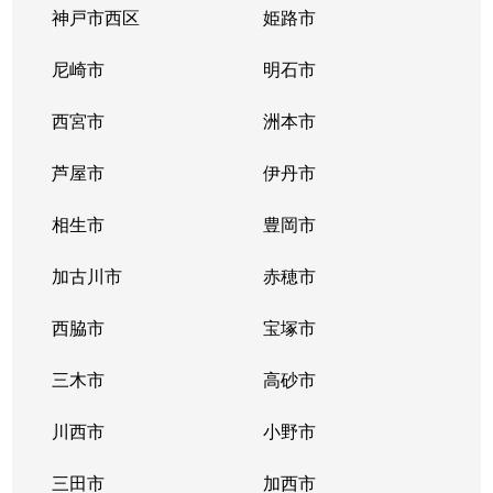
逆瀬川
3,200万円
逆瀬川
徒歩2
神戸市西区
姫路市
逆瀬川
2,700万円
逆瀬川
徒歩6
尼崎市
明石市
逆瀬台
2,300万円
逆瀬川
徒歩45
西宮市
洲本市
逆瀬台
1,900万円
逆瀬川
徒歩23
芦屋市
伊丹市
逆瀬台
810万円
逆瀬川
徒歩45
相生市
豊岡市
逆瀬台
1,500万円
逆瀬川
徒歩25
加古川市
赤穂市
逆瀬台
1,000万円
逆瀬川
徒歩28
西脇市
宝塚市
逆瀬台
三木市
850万円
高砂市
逆瀬川
徒歩28
川西市
小野市
桜ガ丘
1,100万円
宝塚
徒歩15
三田市
加西市
すみれガ丘
1,600万円
宝塚
徒歩45