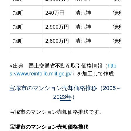
旭町
240万円
清荒神
徒歩7
旭町
2,900万円
清荒神
徒歩6
旭町
2,600万円
清荒神
徒歩4
伊孑志
1,300万円
逆瀬川
徒歩14
※出典：国土交通省不動産取引価格情報（
http
伊孑志
1,800万円
逆瀬川
徒歩13
s://www.reinfolib.mlit.go.jp/
）を加工して作成
伊孑志
1,300万円
逆瀬川
徒歩14
宝塚市のマンション売却価格推移（2005～
2023年）
伊孑志
2,300万円
逆瀬川
徒歩9
伊孑志
1,300万円
逆瀬川
徒歩13
宝塚市のマンション売却価格推移です。
伊孑志
1,600万円
逆瀬川
徒歩14
宝塚市のマンション売却価格推移