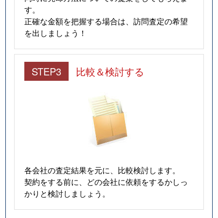
雲雀丘
3,700万円
雲雀丘花屋敷
徒歩5
す。
正確な金額を把握する場合は、訪問査定の希望
雲雀丘山手
1,100万円
雲雀丘花屋敷
徒歩9
を出しましょう！
平井山荘
1,100万円
山本(兵庫)
徒歩11
STEP3
比較＆検討する
宝梅
350万円
逆瀬川
徒歩14
宝梅
760万円
逆瀬川
徒歩14
宝梅
300万円
宝塚南口
徒歩13
美座
1,400万円
宝塚南口
徒歩14
南口
4,400万円
宝塚南口
徒歩2
各会社の査定結果を元に、比較検討します。
契約をする前に、どの会社に依頼をするかしっ
武庫川町
3,800万円
清荒神
徒歩9
かりと検討しましょう。
武庫川町
2,600万円
宝塚
徒歩13