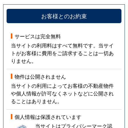
山本西
2,200万円
山本(兵庫)
徒歩14
お客様とのお約束
山本南
750万円
山本(兵庫)
徒歩9
山本南
1,000万円
山本(兵庫)
徒歩10
サービスは完全無料
当サイトの利用料はすべて無料です。当サイ
弥生町
2,100万円
逆瀬川
徒歩29
トがお客様に費用をご請求することは一切あ
りません。
弥生町
1,700万円
逆瀬川
徒歩29
湯本町
4,900万円
宝塚
徒歩6
物件は公開されません
当サイトの利用によってお客様の不動産物件
湯本町
4,200万円
宝塚
徒歩4
や個人情報が許可なくネットなどに公開され
ることはありません。
湯本町
1,400万円
宝塚
徒歩7
個人情報は保護されています
湯本町
6,200万円
宝塚
徒歩5
当サイトはプライバシーマーク認