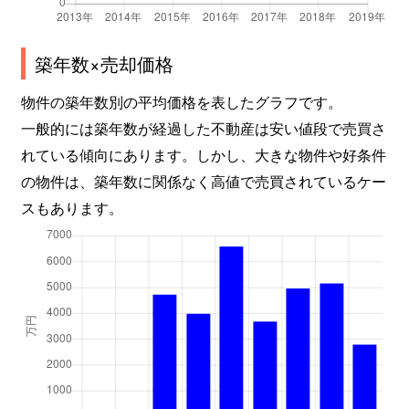
中山桜台
2,500万円
中山観音
徒歩25
築年数×売却価格
中山桜台
930万円
中山観音
徒歩45
物件の築年数別の平均価格を表したグラフです。
中山桜台
750万円
中山観音
徒歩45
一般的には築年数が経過した不動産は安い値段で売買さ
れている傾向にあります。しかし、大きな物件や好条件
中山桜台
750万円
中山観音
徒歩45
の物件は、築年数に関係なく高値で売買されているケー
中山桜台
600万円
中山観音
徒歩45
スもあります。
中山桜台
880万円
中山観音
徒歩45
中山桜台
800万円
中山観音
徒歩45
中山桜台
2,000万円
中山観音
徒歩45
中山桜台
1,200万円
中山寺
徒歩45