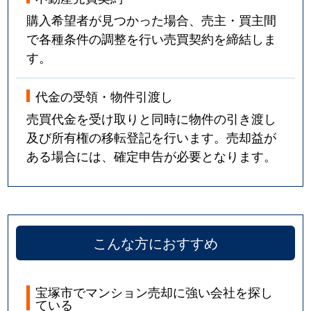
売布
2,600万円
売布神社
徒歩6
購入希望者が見つかった場合、売主・買主間
で各種条件の調整を行い売買契約を締結しま
売布
3,600万円
売布神社
徒歩8
す。
売布
2,700万円
売布神社
徒歩6
代金の受領・物件引渡し
売布
4,000万円
売布神社
徒歩6
売買代金を受け取りと同時に物件の引き渡し
及び所有権の移転登記を行います。売却益が
売布
2,000万円
売布神社
徒歩2
ある場合には、確定申告が必要となります。
売布
3,000万円
売布神社
徒歩1
売布
3,100万円
売布神社
徒歩5
売布
2,900万円
売布神社
徒歩2
こんな方におすすめ
売布
3,000万円
売布神社
徒歩5
宝塚市でマンション売却に強い会社を探し
ている
山手台東
4,100万円
山本(兵庫)
徒歩8