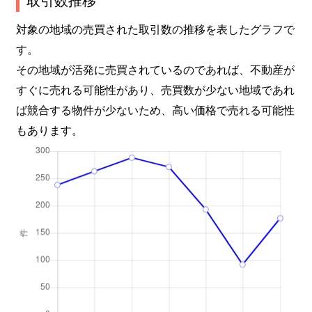
長尾町
2,500万円
中山寺
徒歩15
対象の地域の売買された取引数の推移を表したグラフで
す。
長尾町
5,000万円
中山寺
徒歩15
その地域が活発に売買されているのであれば、不動産が
すぐに売れる可能性があり、売買数が少ない地域であれ
長尾町
2,200万円
中山寺
徒歩15
ば競合する物件が少ないため、高い価格で売れる可能性
中州
2,800万円
逆瀬川
徒歩4
もあります。
中州
850万円
逆瀬川
徒歩8
中州
2,200万円
逆瀬川
徒歩4
中筋
1,100万円
中山寺
徒歩3
中筋
3,600万円
中山寺
徒歩7
中筋
4,400万円
中山寺
徒歩7