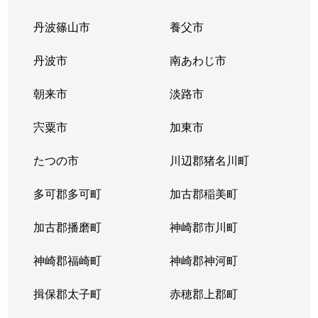
丹波篠山市
養父市
すみれガ丘
2,700万円
宝塚
徒歩45
丹波市
南あわじ市
すみれガ丘
1,500万円
宝塚
徒歩45
朝来市
淡路市
すみれガ丘
3,500万円
宝塚
徒歩45
宍粟市
加東市
すみれガ丘
800万円
宝塚
徒歩45
たつの市
川辺郡猪名川町
すみれガ丘
2,000万円
宝塚
徒歩45
多可郡多可町
加古郡稲美町
すみれガ丘
900万円
宝塚
徒歩45
加古郡播磨町
神崎郡市川町
すみれガ丘
1,700万円
宝塚
徒歩45
神崎郡福崎町
神崎郡神河町
すみれガ丘
1,200万円
宝塚
徒歩26
揖保郡太子町
赤穂郡上郡町
すみれガ丘
2,600万円
宝塚
徒歩28