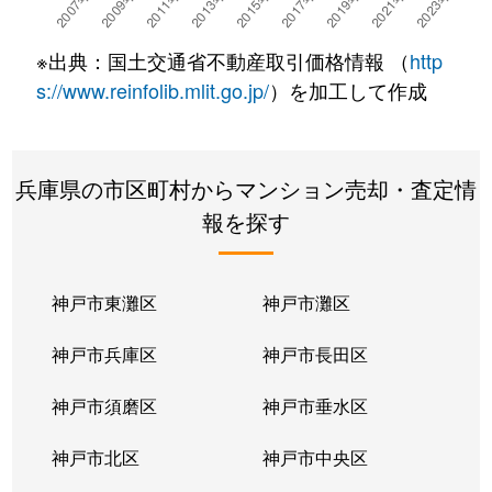
栄町
3,300万円
宝塚
徒歩10
※出典：国土交通省不動産取引価格情報 （
http
栄町
6,500万円
宝塚
徒歩8
s://www.reinfolib.mlit.go.jp/
）を加工して作成
栄町
2,600万円
宝塚
徒歩8
兵庫県の市区町村からマンション売却・査定情
栄町
2,000万円
宝塚
徒歩6
報を探す
栄町
3,700万円
宝塚
徒歩6
栄町
2,400万円
宝塚
徒歩8
神戸市東灘区
神戸市灘区
栄町
4,500万円
宝塚
徒歩5
神戸市兵庫区
神戸市長田区
栄町
3,100万円
宝塚
徒歩6
神戸市須磨区
神戸市垂水区
栄町
3,200万円
宝塚
徒歩8
神戸市北区
神戸市中央区