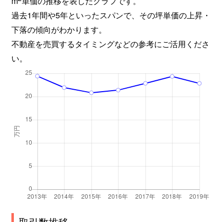
m
単価の推移を表したグラフです。
月見山
1,800万円
宝塚
徒歩8
過去1年間や5年といったスパンで、その坪単価の上昇・
月見山
2,900万円
宝塚
徒歩8
下落の傾向がわかります。
不動産を売買するタイミングなどの参考にご活用くださ
月見山
3,200万円
宝塚
徒歩10
い。
月見山
3,200万円
宝塚
徒歩8
月見山
2,000万円
宝塚
徒歩4
東洋町
3,200万円
逆瀬川
徒歩20
長尾町
2,500万円
中山寺
徒歩10
長尾町
2,500万円
中山寺
徒歩15
長尾町
2,300万円
中山寺
徒歩10
長尾町
2,100万円
中山寺
徒歩15
取引数推移