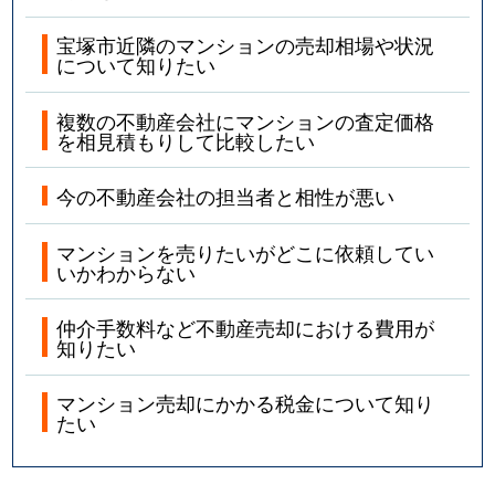
宝塚市近隣のマンションの売却相場や状況
山手台東
3,800万円
山本(兵庫)
徒歩8
について知りたい
山本台
3,700万円
中山観音
徒歩13
複数の不動産会社にマンションの査定価格
を相見積もりして比較したい
山本台
3,800万円
中山観音
徒歩13
今の不動産会社の担当者と相性が悪い
山本中
2,700万円
山本(兵庫)
徒歩9
マンションを売りたいがどこに依頼してい
山本中
3,300万円
山本(兵庫)
徒歩9
いかわからない
山本中
3,000万円
山本(兵庫)
徒歩9
仲介手数料など不動産売却における費用が
知りたい
山本西
3,700万円
中山寺
徒歩10
マンション売却にかかる税金について知り
山本西
2,500万円
中山寺
徒歩9
たい
山本西
2,300万円
山本(兵庫)
徒歩14