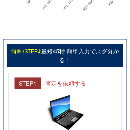
中山荘園
2,000万円
売布神社
徒歩9
中山荘園
2,200万円
売布神社
徒歩8
中山荘園
1,400万円
売布神社
徒歩8
最短45秒 簡単入力でスグ分か
簡単3STEP♪
中山寺
2,500万円
中山観音
徒歩3
る！
中山寺
2,400万円
中山観音
徒歩3
仁川北
950万円
仁川
徒歩8
STEP1
査定を依頼する
仁川北
3,100万円
仁川
徒歩14
仁川北
1,500万円
仁川
徒歩8
仁川北
2,800万円
仁川
徒歩1