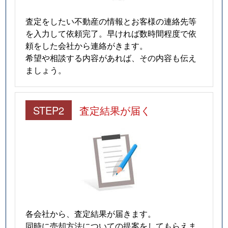
仁川高台
2,900万円
仁川
徒歩9
査定をしたい不動産の情報とお客様の連絡先等
を入力して依頼完了。早ければ数時間程度で依
仁川高台
2,200万円
仁川
徒歩8
頼をした会社から連絡がきます。
希望や相談する内容があれば、その内容も伝え
野上
2,600万円
逆瀬川
徒歩20
ましょう。
野上
2,400万円
逆瀬川
徒歩18
STEP2
査定結果が届く
野上
2,800万円
逆瀬川
徒歩15
野上
1,900万円
逆瀬川
徒歩20
野上
860万円
逆瀬川
徒歩18
雲雀丘
3,700万円
雲雀丘花屋敷
徒歩5
雲雀丘
2,300万円
雲雀丘花屋敷
徒歩6
各会社から、査定結果が届きます。
同時に売却方法についての提案をしてもらえま