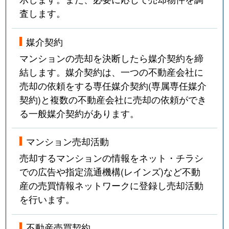
査します。
武庫川町
3,200万円
宝塚南口
徒歩9
武庫川町
5,000万円
宝塚南口
徒歩10
媒介契約
マンションの売却を決断したら媒介契約を締
武庫川町
3,300万円
宝塚南口
徒歩10
結します。媒介契約は、一つの不動産会社に
売却の依頼をする専任媒介契約(専属専任媒介
武庫川町
1,500万円
宝塚南口
徒歩4
契約)と複数の不動産会社に売却の依頼ができ
武庫川町
4,300万円
宝塚南口
徒歩11
る一般媒介契約があります。
武庫川町
2,000万円
宝塚南口
徒歩9
マンション売却活動
売却するマンションの情報をネット・チラシ
武庫山
4,600万円
宝塚南口
徒歩6
での広告や指定流通機構(レインズ)など不動
武庫山
3,400万円
宝塚南口
徒歩6
産の売買情報ネットワークに登録し売却活動
を行います。
武庫山
3,500万円
宝塚南口
徒歩6
不動産売買契約