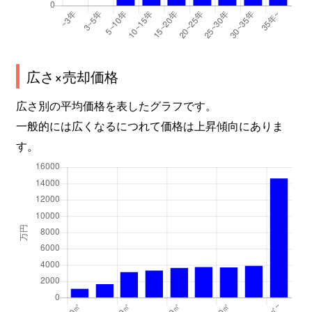
中山五月台
300万円
中山観音
徒歩45
中山五月台
100万円
中山観音
徒歩45
中山五月台
680万円
中山観音
徒歩45
広さ×売却価格
広さ別の平均価格を表したグラフです。
中山五月台
270万円
中山観音
徒歩45
一般的には広くなるにつれて価格は上昇傾向にありま
中山五月台
450万円
中山観音
徒歩45
す。
中山五月台
1,200万円
中山観音
徒歩45
中山五月台
670万円
中山観音
徒歩45
中山五月台
790万円
中山観音
徒歩45
中山五月台
250万円
山本(兵庫)
徒歩45
中山荘園
1,700万円
売布神社
徒歩8