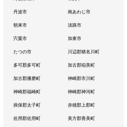
丹波市
南あわじ市
朝来市
淡路市
宍粟市
加東市
たつの市
川辺郡猪名川町
多可郡多可町
加古郡稲美町
加古郡播磨町
神崎郡市川町
神崎郡福崎町
神崎郡神河町
揖保郡太子町
赤穂郡上郡町
佐用郡佐用町
美方郡香美町