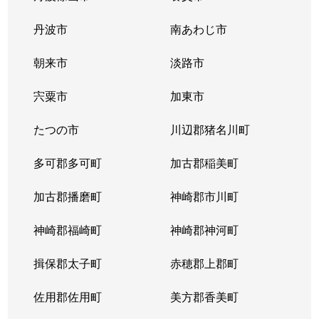
丹波市
南あわじ市
朝来市
淡路市
宍粟市
加東市
たつの市
川辺郡猪名川町
多可郡多可町
加古郡稲美町
加古郡播磨町
神崎郡市川町
神崎郡福崎町
神崎郡神河町
揖保郡太子町
赤穂郡上郡町
佐用郡佐用町
美方郡香美町