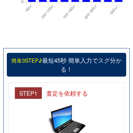
最短45秒 簡単入力でスグ分か
簡単3STEP♪
る！
STEP1
査定を依頼する