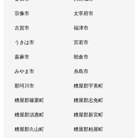
宗像市
太宰府市
古賀市
福津市
うきは市
宮若市
嘉麻市
朝倉市
みやま市
糸島市
那珂川市
糟屋郡宇美町
糟屋郡篠栗町
糟屋郡志免町
糟屋郡須惠町
糟屋郡新宮町
糟屋郡久山町
糟屋郡粕屋町