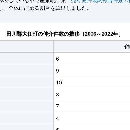
し、全体に占める割合を算出しました。
田川郡大任町の仲介件数の推移（2006～2022年）
仲
6
9
10
8
7
4
5