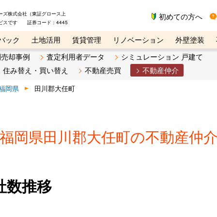
ーズ株式会社（東証グロース上
初めての方へ
ビスです 証券コード：4445
バック
土地活用
賃貸管理
リノベーション
外壁塗装
ライン講座
リビンマガジンBiz
不動産売却ご相談デスク
別売却事例
査定利用者データ
シミュレーション 戸建て
住み替え・買い替え
不動産売買
不動産仲介
福岡県
田川郡大任町
福岡県田川郡大任町の不動産仲
社数推移