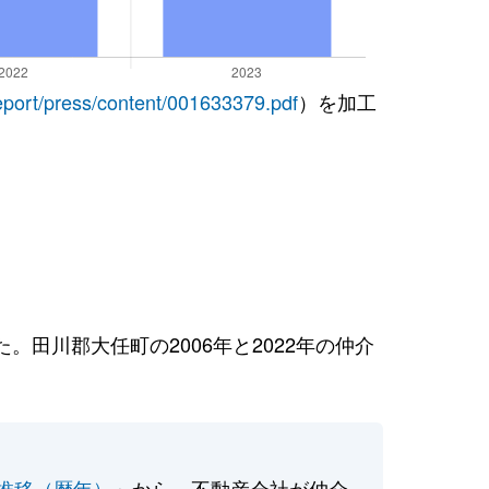
report/press/content/001633379.pdf
）を加工
田川郡大任町の2006年と2022年の仲介
推移（暦年）
」から、不動産会社が仲介