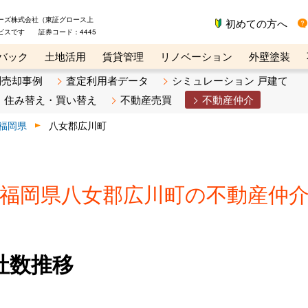
ーズ株式会社（東証グロース上
初めての方へ
ビスです 証券コード：4445
バック
土地活用
賃貸管理
リノベーション
外壁塗装
ライン講座
リビンマガジンBiz
不動産売却ご相談デスク
別売却事例
査定利用者データ
シミュレーション 戸建て
住み替え・買い替え
不動産売買
不動産仲介
福岡県
八女郡広川町
福岡県八女郡広川町の不動産仲
社数推移