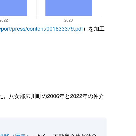
report/press/content/001633379.pdf
）を加工
八女郡広川町の2006年と2022年の仲介
推移（暦年）
」から、不動産会社が仲介