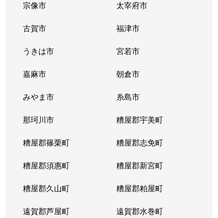
宗像市
太宰府市
古賀市
福津市
うきは市
宮若市
嘉麻市
朝倉市
みやま市
糸島市
那珂川市
糟屋郡宇美町
糟屋郡篠栗町
糟屋郡志免町
糟屋郡須惠町
糟屋郡新宮町
糟屋郡久山町
糟屋郡粕屋町
遠賀郡芦屋町
遠賀郡水巻町