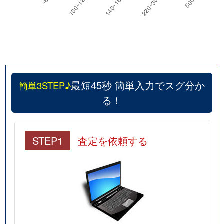
最短45秒 簡単入力でスグ分か
簡単3STEP♪
る！
STEP1
査定を依頼する