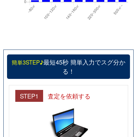
最短45秒 簡単入力でスグ分か
簡単3STEP♪
る！
STEP1
査定を依頼する