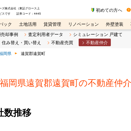
ーズ株式会社（東証グロース上
初めての方へ
ビスです 証券コード：4445
バック
土地活用
賃貸管理
リノベーション
外壁塗装
ライン講座
リビンマガジンBiz
不動産売却ご相談デスク
別売却事例
査定利用者データ
シミュレーション 戸建て
住み替え・買い替え
不動産売買
不動産仲介
福岡県
遠賀郡遠賀町
福岡県遠賀郡遠賀町の不動産仲
社数推移