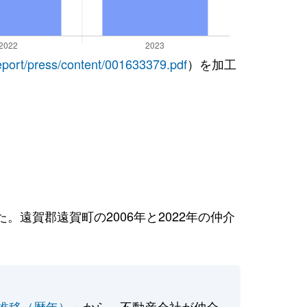
report/press/content/001633379.pdf
）を加工
遠賀郡遠賀町の2006年と2022年の仲介
推移（暦年）
」から、不動産会社が仲介