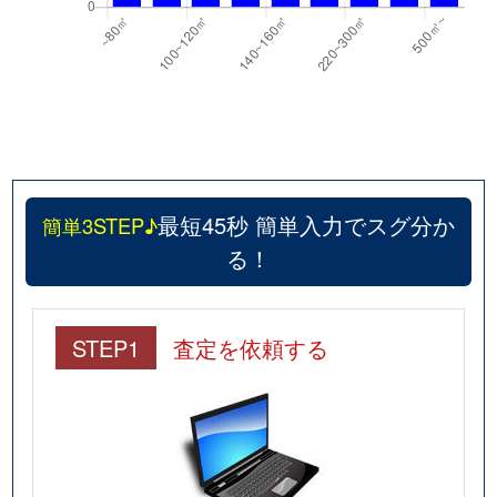
最短45秒 簡単入力でスグ分か
簡単3STEP♪
る！
STEP1
査定を依頼する