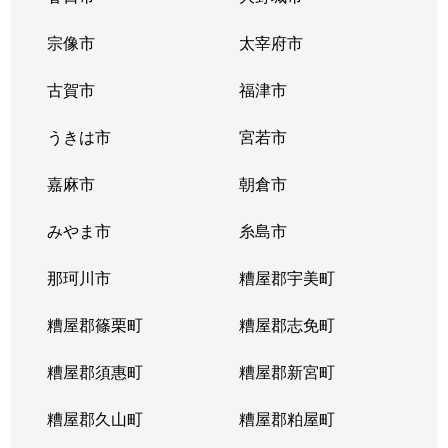
宗像市
太宰府市
古賀市
福津市
うきは市
宮若市
嘉麻市
朝倉市
みやま市
糸島市
那珂川市
糟屋郡宇美町
糟屋郡篠栗町
糟屋郡志免町
糟屋郡須惠町
糟屋郡新宮町
糟屋郡久山町
糟屋郡粕屋町