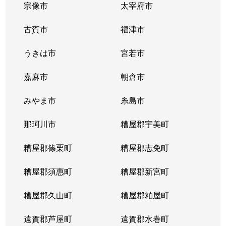
宗像市
太宰府市
古賀市
福津市
うきは市
宮若市
嘉麻市
朝倉市
みやま市
糸島市
那珂川市
糟屋郡宇美町
糟屋郡篠栗町
糟屋郡志免町
糟屋郡須惠町
糟屋郡新宮町
糟屋郡久山町
糟屋郡粕屋町
遠賀郡芦屋町
遠賀郡水巻町