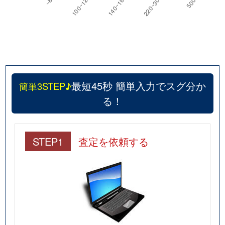
最短45秒 簡単入力でスグ分か
簡単3STEP♪
る！
STEP1
査定を依頼する