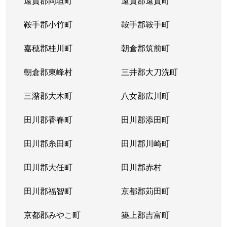
遠賀郡岡垣町
遠賀郡遠賀町
鞍手郡小竹町
鞍手郡鞍手町
嘉穂郡桂川町
朝倉郡筑前町
朝倉郡東峰村
三井郡大刀洗町
三潴郡大木町
八女郡広川町
田川郡香春町
田川郡添田町
田川郡糸田町
田川郡川崎町
田川郡大任町
田川郡赤村
田川郡福智町
京都郡苅田町
京都郡みやこ町
築上郡吉富町