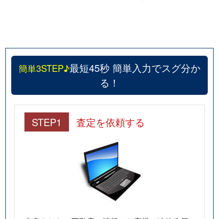
最短45秒 簡単入力でスグ分か
簡単3STEP♪
る！
STEP1
査定を依頼する