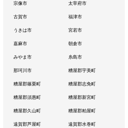
宗像市
太宰府市
古賀市
福津市
うきは市
宮若市
嘉麻市
朝倉市
みやま市
糸島市
那珂川市
糟屋郡宇美町
糟屋郡篠栗町
糟屋郡志免町
糟屋郡須惠町
糟屋郡新宮町
糟屋郡久山町
糟屋郡粕屋町
遠賀郡芦屋町
遠賀郡水巻町