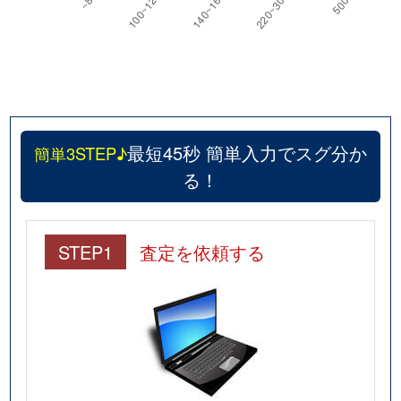
最短45秒 簡単入力でスグ分か
簡単3STEP♪
る！
STEP1
査定を依頼する