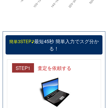
最短45秒 簡単入力でスグ分か
簡単3STEP♪
る！
STEP1
査定を依頼する