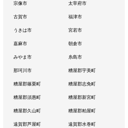
宗像市
太宰府市
古賀市
福津市
うきは市
宮若市
嘉麻市
朝倉市
みやま市
糸島市
那珂川市
糟屋郡宇美町
糟屋郡篠栗町
糟屋郡志免町
糟屋郡須惠町
糟屋郡新宮町
糟屋郡久山町
糟屋郡粕屋町
遠賀郡芦屋町
遠賀郡水巻町