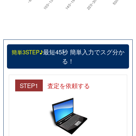
最短45秒 簡単入力でスグ分か
簡単3STEP♪
る！
STEP1
査定を依頼する