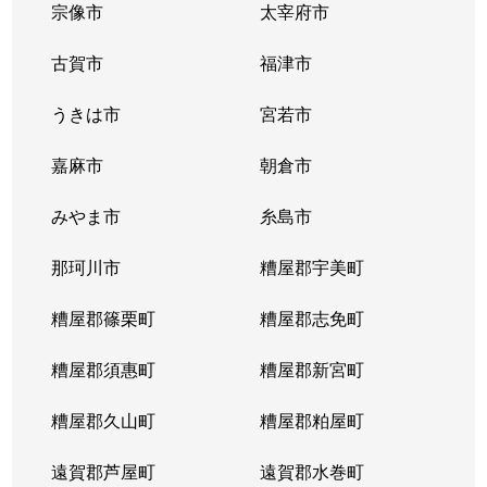
宗像市
太宰府市
古賀市
福津市
うきは市
宮若市
嘉麻市
朝倉市
みやま市
糸島市
那珂川市
糟屋郡宇美町
糟屋郡篠栗町
糟屋郡志免町
糟屋郡須惠町
糟屋郡新宮町
糟屋郡久山町
糟屋郡粕屋町
遠賀郡芦屋町
遠賀郡水巻町