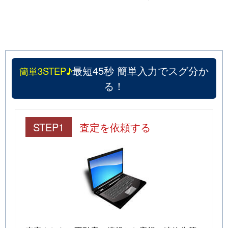
最短45秒 簡単入力でスグ分か
簡単3STEP♪
る！
STEP1
査定を依頼する