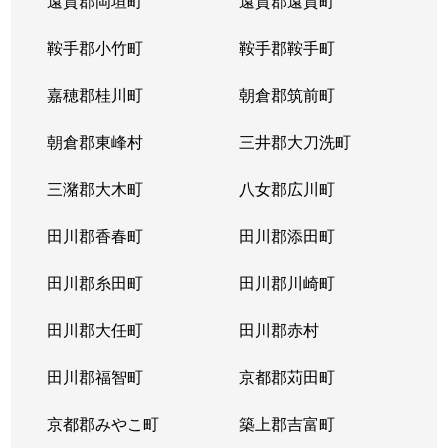
遠賀郡岡垣町
遠賀郡遠賀町
鞍手郡小竹町
鞍手郡鞍手町
嘉穂郡桂川町
朝倉郡筑前町
朝倉郡東峰村
三井郡大刀洗町
三潴郡大木町
八女郡広川町
田川郡香春町
田川郡添田町
田川郡糸田町
田川郡川崎町
田川郡大任町
田川郡赤村
田川郡福智町
京都郡苅田町
京都郡みやこ町
築上郡吉富町