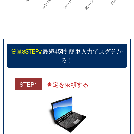
最短45秒 簡単入力でスグ分か
簡単3STEP♪
る！
STEP1
査定を依頼する