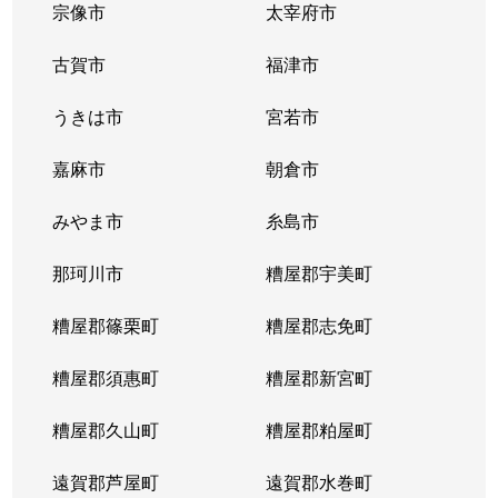
宗像市
太宰府市
古賀市
福津市
うきは市
宮若市
嘉麻市
朝倉市
みやま市
糸島市
那珂川市
糟屋郡宇美町
糟屋郡篠栗町
糟屋郡志免町
糟屋郡須惠町
糟屋郡新宮町
糟屋郡久山町
糟屋郡粕屋町
遠賀郡芦屋町
遠賀郡水巻町