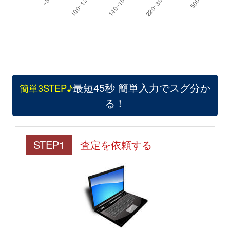
最短45秒 簡単入力でスグ分か
簡単3STEP♪
る！
STEP1
査定を依頼する