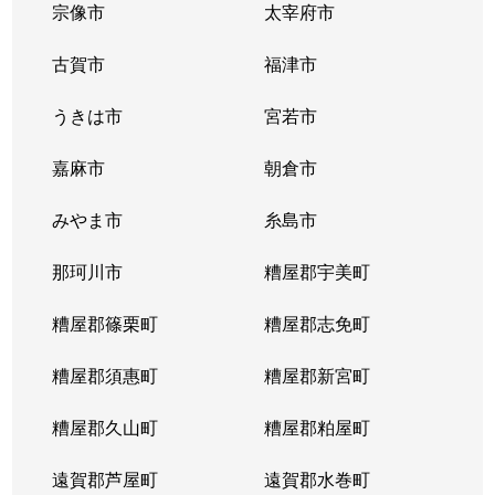
宗像市
太宰府市
古賀市
福津市
うきは市
宮若市
嘉麻市
朝倉市
みやま市
糸島市
那珂川市
糟屋郡宇美町
糟屋郡篠栗町
糟屋郡志免町
糟屋郡須惠町
糟屋郡新宮町
糟屋郡久山町
糟屋郡粕屋町
遠賀郡芦屋町
遠賀郡水巻町