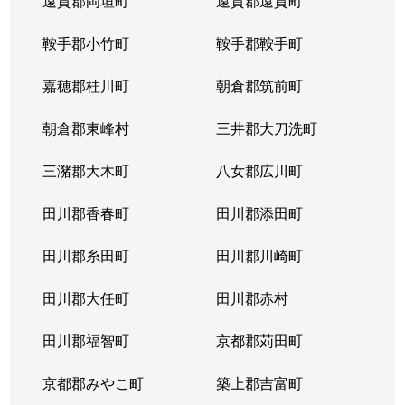
遠賀郡岡垣町
遠賀郡遠賀町
鞍手郡小竹町
鞍手郡鞍手町
嘉穂郡桂川町
朝倉郡筑前町
朝倉郡東峰村
三井郡大刀洗町
三潴郡大木町
八女郡広川町
田川郡香春町
田川郡添田町
田川郡糸田町
田川郡川崎町
田川郡大任町
田川郡赤村
田川郡福智町
京都郡苅田町
京都郡みやこ町
築上郡吉富町