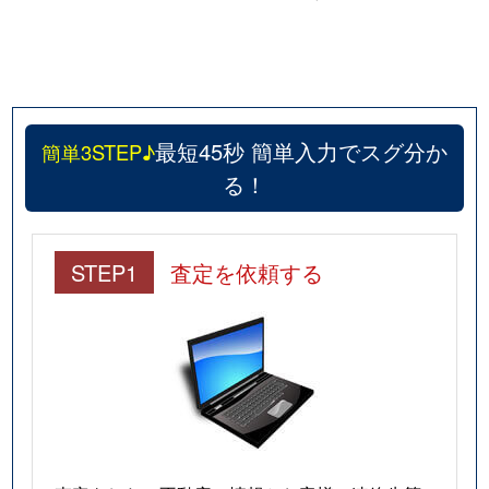
最短45秒 簡単入力でスグ分か
簡単3STEP♪
る！
STEP1
査定を依頼する