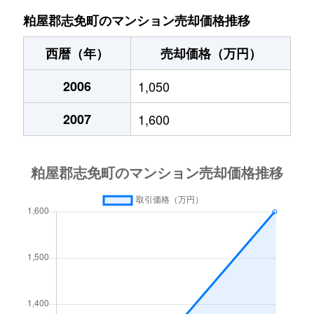
志免
2,200万円
須恵
徒歩26分
粕屋郡志免町のマンション売却価格推移
志免
3,000万円
福岡空港
徒歩1時間15
西暦（年）
売却価格（万円）
志免
3,500万円
福岡空港
徒歩1時間15
2006
1,050
志免中央
5,400万円
酒殿
徒歩27分
2007
1,600
志免中央
1,100万円
福岡空港
徒歩45分
志免中央
2,300万円
福岡空港
徒歩45分
田富
1,300万円
福岡空港
徒歩1時間15
田富
3,300万円
福岡空港
徒歩1時間15
田富
1,900万円
福岡空港
徒歩1時間15
別府
16,000万円
福岡空港
徒歩21分