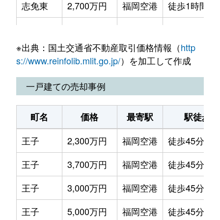
志免東
2,700万円
福岡空港
徒歩1時間15
東公園台
1,800万円
福岡空港
徒歩1時間15
※出典：国土交通省不動産取引価格情報（
http
東公園台
1,200万円
福岡空港
徒歩1時間15
s://www.reinfolib.mlit.go.jp/
）を加工して作成
別府西
1,400万円
福岡空港
徒歩14分
一戸建ての売却事例
別府東
1,700万円
福岡空港
徒歩28分
町名
価格
最寄駅
駅徒歩
御手洗
900万円
福岡空港
徒歩14分
王子
2,300万円
福岡空港
徒歩45分
御手洗
12,000万円
福岡空港
徒歩18分
王子
3,700万円
福岡空港
徒歩45分
御手洗
7,000万円
福岡空港
徒歩18分
王子
3,000万円
福岡空港
徒歩45分
南里
5,500万円
福岡空港
徒歩45分
王子
5,000万円
福岡空港
徒歩45分
大字吉原
160万円
宇美
徒歩45分