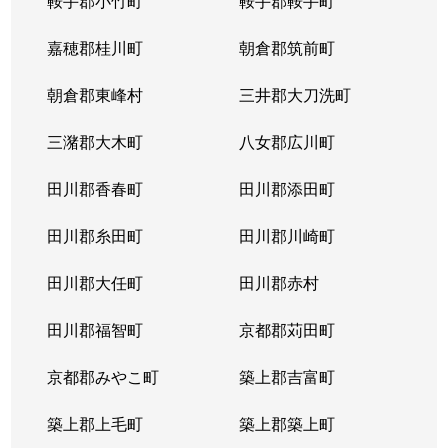
鞍手郡小竹町
鞍手郡鞍手町
嘉穂郡桂川町
朝倉郡筑前町
朝倉郡東峰村
三井郡大刀洗町
三潴郡大木町
八女郡広川町
田川郡香春町
田川郡添田町
田川郡糸田町
田川郡川崎町
田川郡大任町
田川郡赤村
田川郡福智町
京都郡苅田町
京都郡みやこ町
築上郡吉富町
築上郡上毛町
築上郡築上町