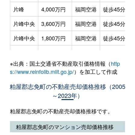
片峰
4,000万円
福岡空港
徒歩45分
大字吉原
460万円
福岡空港
徒歩1時間15
片峰中央
3,600万円
福岡空港
徒歩45分
片峰中央
1,800万円
福岡空港
徒歩45分
桜丘
4,700万円
福岡空港
徒歩1時間15
※出典：国土交通省不動産取引価格情報（
http
桜丘
1,900万円
福岡空港
徒歩1時間15
s://www.reinfolib.mlit.go.jp/
）を加工して作成
桜丘
4,300万円
福岡空港
徒歩1時間15
粕屋郡志免町の不動産売却価格推移（2005
～2023年）
桜丘
3,700万円
福岡空港
徒歩1時間15
桜丘
2,100万円
福岡空港
徒歩1時間15
粕屋郡志免町の不動産売却価格推移です。
桜丘
950万円
福岡空港
徒歩1時間45
粕屋郡志免町のマンション売却価格推移