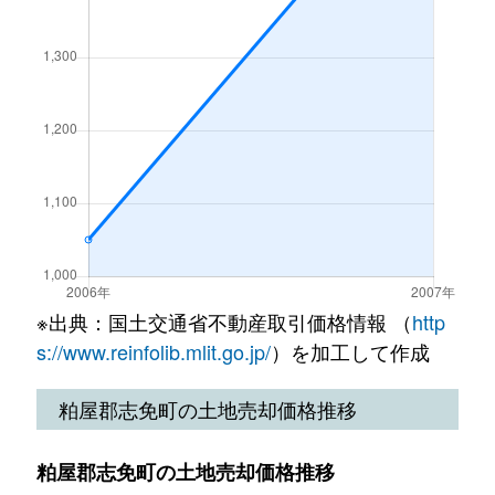
別府北
34,000万円
福岡空港
徒歩21分
別府北
9,000万円
福岡空港
徒歩12分
御手洗
43,000万円
福岡空港
徒歩14分
南里
32,000万円
福岡空港
徒歩45分
南里
12,000万円
福岡空港
徒歩45分
大字吉原
3,300万円
福岡空港
徒歩1時間15
※出典：国土交通省不動産取引価格情報 （
http
s://www.reinfolib.mlit.go.jp/
）を加工して作成
大字吉原
3,300万円
福岡空港
徒歩1時間15
粕屋郡志免町の土地売却価格推移
粕屋郡志免町の土地売却価格推移