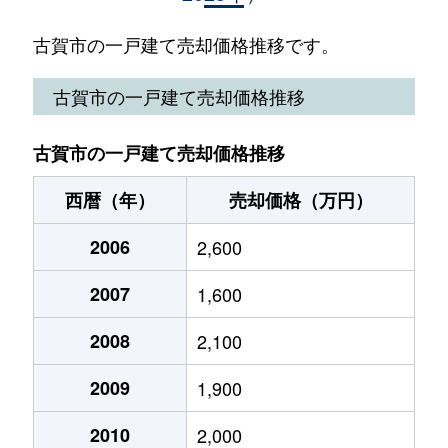
米多比
300万円
古賀
徒歩1時間15分
古賀市の一戸建て売却価格推移です。
米多比
2,800万円
古賀
徒歩1時間15分
古賀市の一戸建て売却価格推移
花見東
6,400万円
千鳥
徒歩11分
古賀市の一戸建て売却価格推移
花見東
2,900万円
千鳥
徒歩14分
西暦（年）
売却価格（万円）
花見東
4,000万円
千鳥
徒歩9分
2006
2,600
花見東
3,000万円
千鳥
徒歩7分
2007
1,600
花見東
4,300万円
千鳥
徒歩7分
2008
2,100
花見南
4,000万円
千鳥
徒歩18分
2009
1,900
日吉
3,600万円
ししぶ
徒歩5分
2010
2,000