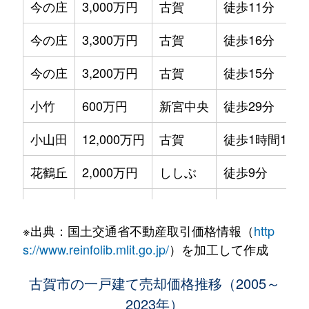
今の庄
3,000万円
古賀
徒歩11分
今の庄
3,300万円
古賀
徒歩16分
今の庄
3,200万円
古賀
徒歩15分
小竹
600万円
新宮中央
徒歩29分
小山田
12,000万円
古賀
徒歩1時間15分
花鶴丘
2,000万円
ししぶ
徒歩9分
新久保
5,100万円
古賀
徒歩16分
※出典：国土交通省不動産取引価格情報（
http
新久保
5,800万円
古賀
徒歩16分
s://www.reinfolib.mlit.go.jp/
）を加工して作成
千鳥
3,400万円
千鳥
徒歩3分
古賀市の一戸建て売却価格推移（2005～
2023年）
中央
2,800万円
古賀
徒歩11分