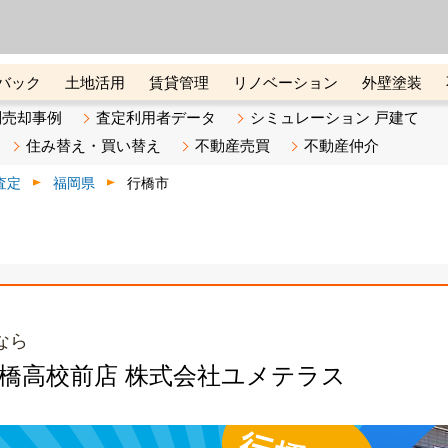
ーズ株式会社（東証グロース上
初めての方へ
ビスです 証券コード：4445
バック
土地活用
賃貸管理
リノベーション
外壁塗装
ライン講座
リビンマガジンBiz
不動産売却ご相談デスク
別売却事例
査定利用者データ
シミュレーション 戸建て
住み替え・買い替え
不動産売買
不動産仲介
査定
福岡県
行橋市
なら
行橋高校前店 株式会社ユメテラス