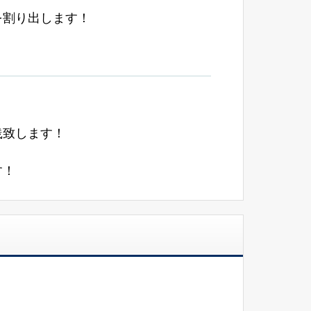
を割り出します！
践致します！
す！