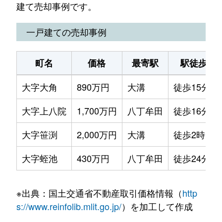
建て売却事例です。
一戸建ての売却事例
町名
価格
最寄駅
駅徒歩
大字大角
890万円
大溝
徒歩15分
大字上八院
1,700万円
八丁牟田
徒歩16分
大字笹渕
2,000万円
大溝
徒歩2時間
大字蛭池
430万円
八丁牟田
徒歩24分
※出典：国土交通省不動産取引価格情報（
http
s://www.reinfolib.mlit.go.jp/
）を加工して作成