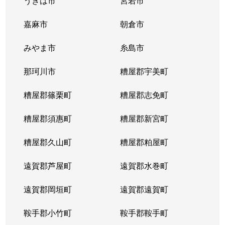
うきは市
宮若市
嘉麻市
朝倉市
みやま市
糸島市
那珂川市
糟屋郡宇美町
糟屋郡篠栗町
糟屋郡志免町
糟屋郡須惠町
糟屋郡新宮町
糟屋郡久山町
糟屋郡粕屋町
遠賀郡芦屋町
遠賀郡水巻町
遠賀郡岡垣町
遠賀郡遠賀町
鞍手郡小竹町
鞍手郡鞍手町