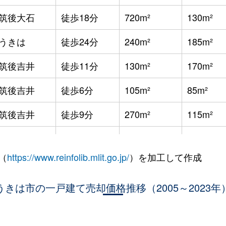
筑後大石
徒歩18分
720m²
130m²
うきは
徒歩24分
240m²
185m²
筑後吉井
徒歩11分
130m²
170m²
筑後吉井
徒歩6分
105m²
85m²
筑後吉井
徒歩9分
270m²
115m²
うきは
徒歩45分
2000m²
-
（
https://www.reinfolib.mlit.go.jp/
）を加工して作成
筑後吉井
徒歩25分
320m²
95m²
うきは市の一戸建て売却価格推移（2005～2023年
筑後吉井
徒歩25分
420m²
175m²
筑後吉井
徒歩24分
550m²
150m²
。