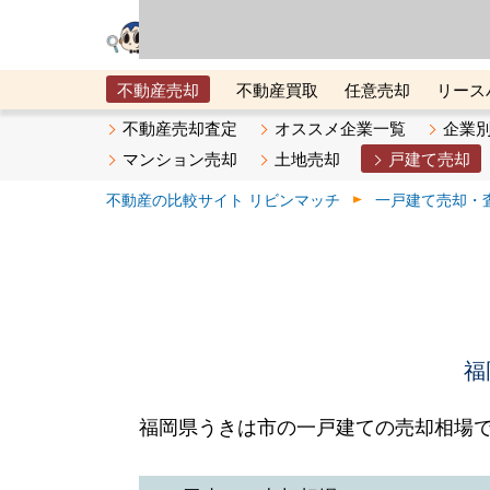
リビン・テクノロジ
場）が運営するサー
不動産売却
不動産買取
任意売却
リース
メタ住宅展示場
ベスト不動産カンパニー
オン
不動産売却査定
オススメ企業一覧
企業
マンション売却
土地売却
戸建て売却
不動産の比較サイト リビンマッチ
一戸建て売却・
福
福岡県うきは市の一戸建ての売却相場