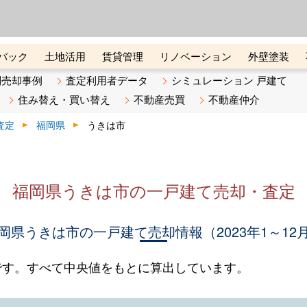
ーズ株式会社（東証グロース上
初めての方へ
ビスです 証券コード：4445
バック
土地活用
賃貸管理
リノベーション
外壁塗装
ライン講座
リビンマガジンBiz
不動産売却ご相談デスク
別売却事例
査定利用者データ
シミュレーション 戸建て
住み替え・買い替え
不動産売買
不動産仲介
査定
福岡県
うきは市
福岡県うきは市の一戸建て売却・査定
岡県うきは市の一戸建て売却情報（2023年1～12
です。すべて中央値をもとに算出しています。