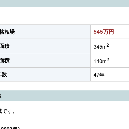
545万円
格相場
2
面積
345m
2
面積
140m
年数
47年
域
域です。
023年）