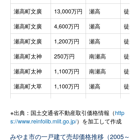
瀬高町文廣
13,000万円
瀬高
徒歩7
瀬高町文廣
4,600万円
瀬高
徒歩8
瀬高町文廣
1,200万円
瀬高
徒歩1
瀬高町太神
250万円
南瀬高
徒歩7
瀬高町太神
1,100万円
南瀬高
徒歩2
瀬高町大草
1,100万円
瀬高
徒歩4
瀬高町小川
550万円
瀬高
徒歩1
※出典：国土交通省不動産取引価格情報（
http
瀬高町小川
1,000万円
瀬高
徒歩1
s://www.reinfolib.mlit.go.jp/
）を加工して作成
瀬高町小川
260万円
瀬高
徒歩1
みやま市の一戸建て売却価格推移（2005～