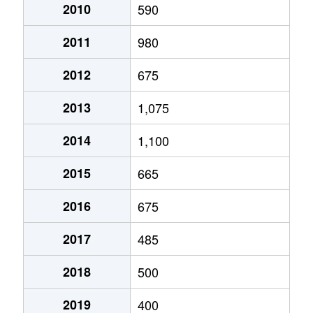
瀬高町長田
300万円
筑後船小屋
徒歩2
2010
590
瀬高町長田
6,300万円
筑後船小屋
徒歩4
2011
980
高田町江浦
2,400万円
瀬高
徒歩1
2012
675
高田町江浦町
500万円
江の浦
徒歩5
2013
1,075
高田町北新開
1,500万円
渡瀬(福岡)
徒歩9
2014
1,100
高田町濃施
830万円
渡瀬(福岡)
徒歩1
2015
665
高田町南新開
690万円
西鉄渡瀬
徒歩1
2016
675
2017
485
2018
500
2019
400