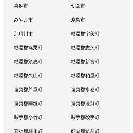
嘉麻市
朝倉市
みやま市
糸島市
那珂川市
糟屋郡宇美町
糟屋郡篠栗町
糟屋郡志免町
糟屋郡須惠町
糟屋郡新宮町
糟屋郡久山町
糟屋郡粕屋町
遠賀郡芦屋町
遠賀郡水巻町
遠賀郡岡垣町
遠賀郡遠賀町
鞍手郡小竹町
鞍手郡鞍手町
嘉穂郡桂川町
朝倉郡筑前町