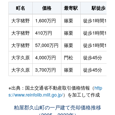
町名
価格
最寄駅
駅徒歩
大字猪野
1,600万円
篠栗
徒歩1時間15分
大字猪野
410万円
篠栗
徒歩1時間15分
大字猪野
57,000万円
篠栗
徒歩1時間15分
大字久原
4,000万円
門松
徒歩45分
大字久原
3,700万円
篠栗
徒歩45分
※出典：国土交通省不動産取引価格情報（
http
s://www.reinfolib.mlit.go.jp/
）を加工して作成
粕屋郡久山町の一戸建て売却価格推移
（2005～2023年）