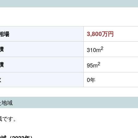
3,800万円
相場
2
積
310m
2
積
95m
数
0年
た地域
域です。
（2023年）