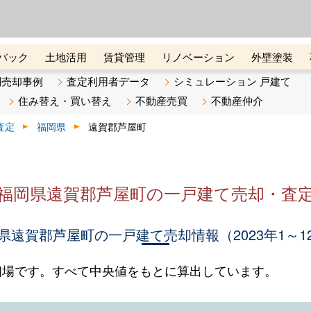
ーズ株式会社（東証グロース上
初めての方へ
ビスです 証券コード：4445
バック
土地活用
賃貸管理
リノベーション
外壁塗装
ライン講座
リビンマガジンBiz
不動産売却ご相談デスク
別売却事例
査定利用者データ
シミュレーション 戸建て
住み替え・買い替え
不動産売買
不動産仲介
査定
福岡県
遠賀郡芦屋町
福岡県遠賀郡芦屋町の一戸建て売却・査
県遠賀郡芦屋町の一戸建て売却情報（2023年1～1
相場です。すべて中央値をもとに算出しています。