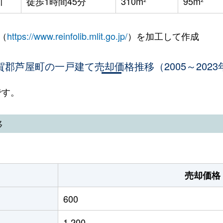
川
徒歩1時間45分
310m²
95m²
（
https://www.reinfolib.mlit.go.jp/
）を加工して作成
賀郡芦屋町の一戸建て売却価格推移（2005～2023
です。
移
売却価格
600
1,200