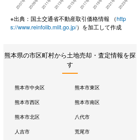
二本木
190万円
熊本
※出典：国土交通省不動産取引価格情報 （
http
二本木
1,000万円
熊本
s://www.reinfolib.mlit.go.jp/
）を加工して作成
二本木
3,200万円
熊本
熊本県の市区町村から土地売却・査定情報を探
二本木
2,600万円
熊本
す
二本木
3,200万円
熊本
二本木
1,200万円
熊本
熊本市中央区
熊本市東区
二本木
350万円
熊本
熊本市西区
熊本市南区
野中
1,600万円
西熊本
熊本市北区
八代市
花園
700万円
上熊本(ＪＲ・熊本電鉄
人吉市
荒尾市