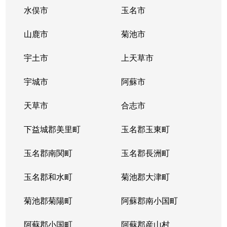
花園
50万円
上熊本(ＪＲ・熊本電鉄
水俣市
玉名市
花園
210万円
上熊本(ＪＲ・熊本電鉄
山鹿市
菊池市
横手
1,300万円
熊本
宇土市
上天草市
横手
2,300万円
熊本
宇城市
阿蘇市
天草市
合志市
下益城郡美里町
玉名郡玉東町
玉名郡南関町
玉名郡長洲町
玉名郡和水町
菊池郡大津町
菊池郡菊陽町
阿蘇郡南小国町
阿蘇郡小国町
阿蘇郡産山村