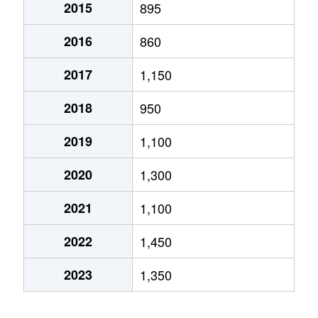
2015
895
城山大塘
400万円
熊本
2016
860
城山大塘
1,700万円
熊本
2017
1,150
城山大塘
550万円
熊本
2018
950
城山下代
1,400万円
熊本
2019
1,100
城山下代
9,600万円
西熊本
2020
1,300
城山半田
910万円
熊本
2021
1,100
新土河原
9,100万円
西熊本
2022
1,450
田崎本町
6,600万円
熊本
2023
1,350
田崎本町
5,300万円
熊本
出町
2,100万円
上熊本(ＪＲ・熊本電鉄