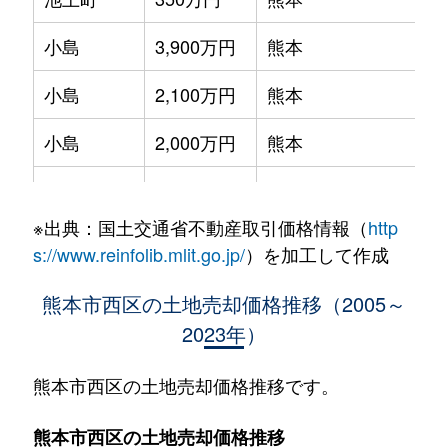
小島
3,900万円
熊本
小島
2,100万円
熊本
小島
2,000万円
熊本
小島
8,100万円
熊本
※出典：国土交通省不動産取引価格情報（
http
小島
20,000万円
熊本
s://www.reinfolib.mlit.go.jp/
）を加工して作成
春日
5,000万円
熊本
熊本市西区の土地売却価格推移（2005～
2023年）
春日
3,000万円
熊本
春日
4,800万円
熊本
熊本市西区の土地売却価格推移です。
上熊本
15,000万円
上熊本(ＪＲ・熊本電鉄
熊本市西区の土地売却価格推移