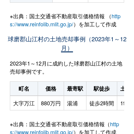
※出典：国土交通省不動産取引価格情報 （
http
s://www.reinfolib.mlit.go.jp/
）を加工して作成
球磨郡山江村の土地売却事例（2023年1～12
月）
2023年1～12月に成約した球磨郡山江村の土地
売却事例です。
町名
価格
最寄駅
駅徒歩
土地
大字万江
880万円
湯浦
徒歩2時間
1900
※出典：国土交通省不動産取引価格情報（
http
s://www.reinfolib.mlit.go.jp/
）を加工して作成