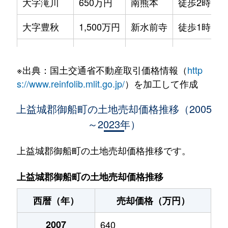
大字滝川
650万円
南熊本
徒歩2時間
大字豊秋
1,500万円
新水前寺
徒歩1時間4
大字豊秋
5,800万円
新水前寺
徒歩1時間4
※出典：国土交通省不動産取引価格情報（
http
大字豊秋
1,100万円
南熊本
徒歩1時間4
s://www.reinfolib.mlit.go.jp/
）を加工して作成
大字豊秋
1,100万円
南熊本
徒歩1時間4
上益城郡御船町の土地売却価格推移（2005
～2023年）
大字豊秋
2,200万円
南熊本
徒歩1時間4
大字豊秋
670万円
南熊本
徒歩1時間4
上益城郡御船町の土地売却価格推移です。
大字豊秋
310万円
南熊本
徒歩1時間4
上益城郡御船町の土地売却価格推移
大字豊秋
310万円
南熊本
徒歩1時間4
西暦（年）
売却価格（万円）
大字豊秋
2,500万円
南熊本
徒歩1時間4
2007
640