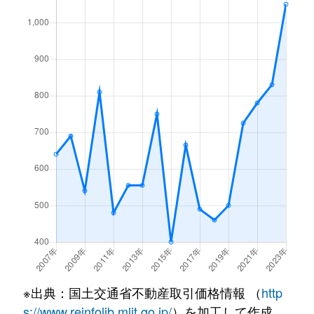
※出典：国土交通省不動産取引価格情報 （
http
s://www.reinfolib.mlit.go.jp/
）を加工して作成