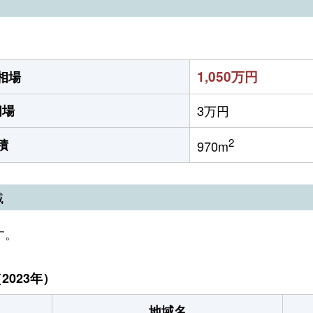
）
1,050万円
相場
相場
3万円
2
積
970m
域
す。
023年）
地域名