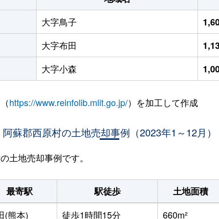
大字鳥子
1,
大字布田
1,
大字小森
1,
 （
https://www.reinfolib.mlit.go.jp/
）を加工して作成
阿蘇郡西原村の土地売却事例（2023年1～12月）
原村の土地売却事例です。
最寄駅
駅徒歩
土地面積
田(熊本)
徒歩1時間15分
660m²