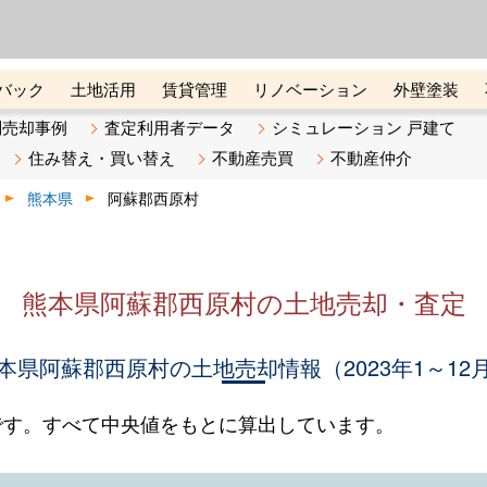
ーズ株式会社（東証グロース上
初めての方へ
ビスです 証券コード：4445
バック
土地活用
賃貸管理
リノベーション
外壁塗装
ライン講座
リビンマガジンBiz
不動産売却ご相談デスク
別売却事例
査定利用者データ
シミュレーション 戸建て
住み替え・買い替え
不動産売買
不動産仲介
熊本県
阿蘇郡西原村
熊本県阿蘇郡西原村の土地売却・査定
本県阿蘇郡西原村の土地売却情報（2023年1～12
です。すべて中央値をもとに算出しています。