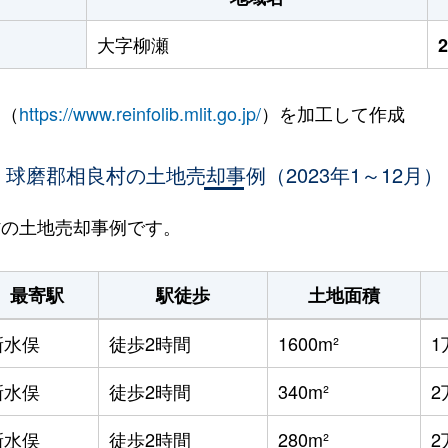
大字柳瀬
 （
https://www.reinfolib.mlit.go.jp/
）を加工して作成
球磨郡相良村の土地売却事例（2023年1～12月）
良村の土地売却事例です。
最寄駅
駅徒歩
土地面積
新水俣
徒歩2時間
1600m²
1
新水俣
徒歩2時間
340m²
2
新水俣
徒歩2時間
280m²
2