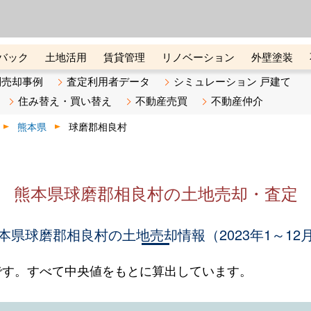
ーズ株式会社（東証グロース上
初めての方へ
ビスです 証券コード：4445
バック
土地活用
賃貸管理
リノベーション
外壁塗装
ライン講座
リビンマガジンBiz
不動産売却ご相談デスク
別売却事例
査定利用者データ
シミュレーション 戸建て
住み替え・買い替え
不動産売買
不動産仲介
熊本県
球磨郡相良村
熊本県球磨郡相良村の土地売却・査定
本県球磨郡相良村の土地売却情報（2023年1～12
です。すべて中央値をもとに算出しています。