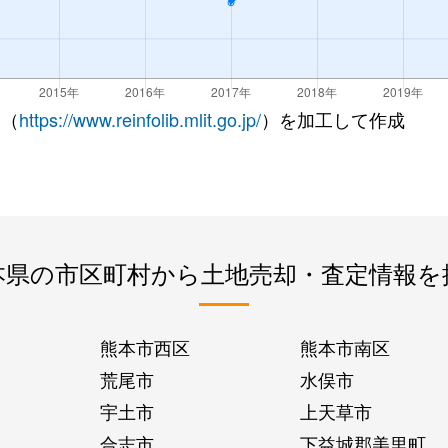
 （
https://www.reinfolib.mlit.go.jp/
）を加工して作成
本県の市区町村から土地売却・査定情報を
熊本市西区
熊本市南区
荒尾市
水俣市
宇土市
上天草市
合志市
下益城郡美里町