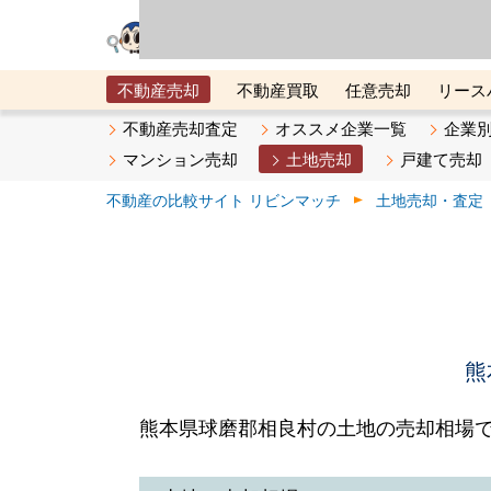
リビン・テクノロジ
場）が運営するサー
不動産売却
不動産買取
任意売却
リース
メタ住宅展示場
ベスト不動産カンパニー
オン
不動産売却査定
オススメ企業一覧
企業
マンション売却
土地売却
戸建て売却
不動産の比較サイト リビンマッチ
土地売却・査定
熊
熊本県球磨郡相良村の土地の売却相場