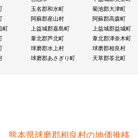
町
玉名郡和水町
菊池郡大津町
町
阿蘇郡産山村
阿蘇郡高森町
船町
上益城郡嘉島町
上益城郡益城町
町
葦北郡芦北町
葦北郡津奈木町
町
球磨郡水上村
球磨郡相良村
村
球磨郡あさぎり町
天草郡苓北町
熊本県球磨郡相良村の地価推移