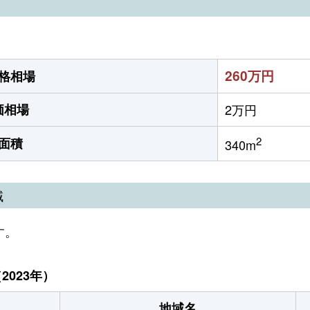
）
260万円
格相場
価相場
2万円
2
面積
340m
域
す。
023年）
地域名