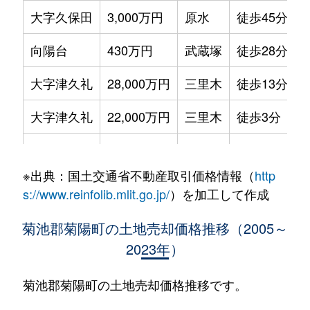
大字久保田
3,000万円
原水
徒歩45分
向陽台
430万円
武蔵塚
徒歩28分
大字津久礼
28,000万円
三里木
徒歩13分
大字津久礼
22,000万円
三里木
徒歩3分
大字津久礼
1,800万円
原水
徒歩23分
※出典：国土交通省不動産取引価格情報（
http
大字津久礼
70,000万円
光の森
徒歩3分
s://www.reinfolib.mlit.go.jp/
）を加工して作成
大字馬場楠
450万円
原水
徒歩45分
菊池郡菊陽町の土地売却価格推移（2005～
2023年）
大字馬場楠
760万円
原水
徒歩45分
大字原水
2,000万円
原水
徒歩16分
菊池郡菊陽町の土地売却価格推移です。