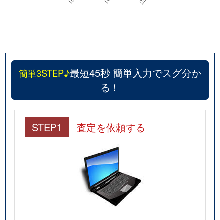
最短45秒 簡単入力でスグ分か
簡単3STEP♪
る！
STEP1
査定を依頼する