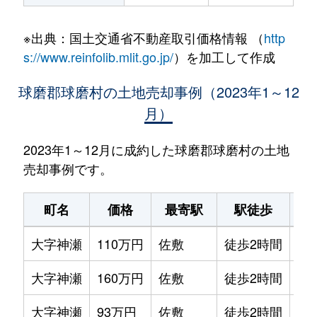
※出典：国土交通省不動産取引価格情報 （
http
s://www.reinfolib.mlit.go.jp/
）を加工して作成
球磨郡球磨村の土地売却事例（2023年1～12
月）
2023年1～12月に成約した球磨郡球磨村の土地
売却事例です。
町名
価格
最寄駅
駅徒歩
土
大字神瀬
110万円
佐敷
徒歩2時間
27
大字神瀬
160万円
佐敷
徒歩2時間
41
大字神瀬
93万円
佐敷
徒歩2時間
18