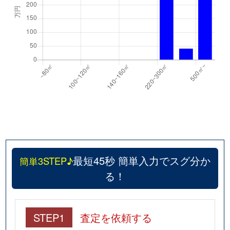
最短45秒 簡単入力でスグ分か
簡単3STEP♪
る！
STEP1
査定を依頼する