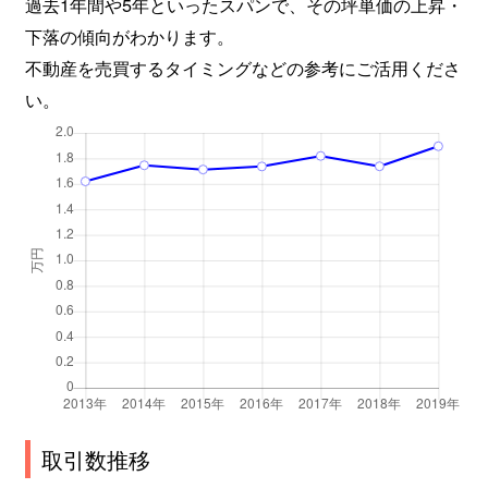
過去1年間や5年といったスパンで、その坪単価の上昇・
本町
200万円
八代
徒歩4
下落の傾向がわかります。
不動産を売買するタイミングなどの参考にご活用くださ
本町
310万円
八代
徒歩4
い。
松江本町
1,500万円
八代
徒歩2
松江町
800万円
八代
徒歩4
松江町
470万円
八代
徒歩4
松江町
1,200万円
八代
徒歩4
松江町
570万円
八代
徒歩4
松江町
800万円
八代
徒歩4
松崎町
1,900万円
八代
徒歩4
取引数推移