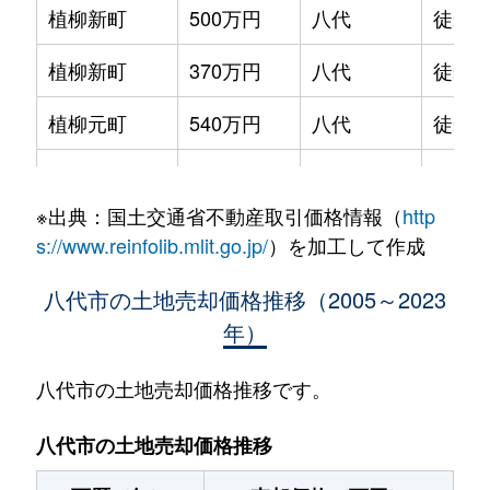
植柳新町
500万円
八代
徒歩4
植柳新町
370万円
八代
徒歩4
植柳元町
540万円
八代
徒歩4
大村町
540万円
八代
徒歩1
※出典：国土交通省不動産取引価格情報（
http
大村町
580万円
八代
徒歩2
s://www.reinfolib.mlit.go.jp/
）を加工して作成
大村町
150万円
八代
徒歩2
八代市の土地売却価格推移（2005～2023
年）
岡町
1,600万円
新八代
徒歩4
岡町
3,600万円
新八代
徒歩4
八代市の土地売却価格推移です。
鏡町内田
570万円
有佐
徒歩2
八代市の土地売却価格推移