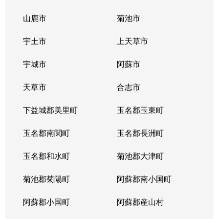
田中北町
940万円
八代
徒歩4
山鹿市
菊池市
田中北町
940万円
八代
徒歩4
宇土市
上天草市
田中北町
3,200万円
八代
徒歩4
宇城市
阿蘇市
田中町
1,100万円
八代
徒歩2
天草市
合志市
通町
1,100万円
八代
徒歩2
下益城郡美里町
玉名郡玉東町
通町
440万円
八代
徒歩2
玉名郡南関町
玉名郡長洲町
永碇町
玉名郡和水町
380万円
菊池郡大津町
八代
徒歩4
菊池郡菊陽町
阿蘇郡南小国町
永碇町
22,000万円
八代
徒歩4
阿蘇郡小国町
阿蘇郡産山村
永碇町
730万円
八代
徒歩4