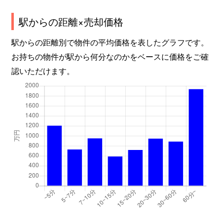
麦島西町
980万円
八代
徒歩2
駅からの距離×売却価格
夕葉町
1,100万円
八代
徒歩1
駅からの距離別で物件の平均価格を表したグラフです。
横手本町
1,600万円
八代
徒歩1
お持ちの物件が駅から何分なのかをベースに価格をご確
認いただけます。
渡町
350万円
八代
徒歩2