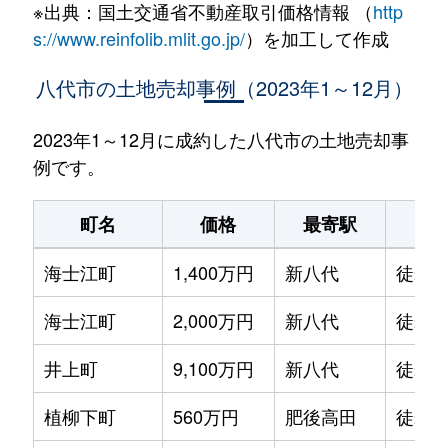
※出典：国土交通省不動産取引価格情報 （
http
s://www.reinfolib.mlit.go.jp/
）を加工して作成
八代市の土地売却事例（2023年1～12月）
2023年1～12月に成約した八代市の土地売却事
例です。
町名
価格
最寄駅
駅
海士江町
1,400万円
新八代
徒歩2
海士江町
2,000万円
新八代
徒歩2
井上町
9,100万円
新八代
徒歩5
植柳下町
560万円
肥後高田
徒歩2