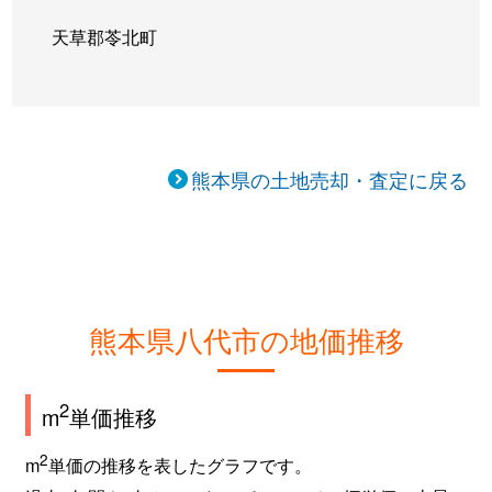
日奈久平成町
4,500万円
日奈久温泉
徒歩2
天草郡苓北町
平山新町
1,200万円
肥後高田
徒歩1
豊原下町
250万円
八代
徒歩2
豊原中町
760万円
八代
徒歩2
熊本県の土地売却・査定に戻る
豊原中町
500万円
八代
徒歩2
豊原中町
630万円
八代
徒歩2
古城町
700万円
八代
徒歩4
熊本県八代市の地価推移
古城町
470万円
八代
徒歩4
2
m
単価推移
古麓町
520万円
八代
徒歩2
2
m
単価の推移を表したグラフです。
本町
310万円
八代
徒歩2