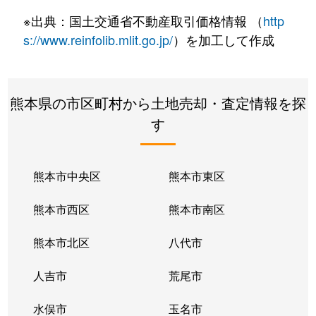
千丁町古閑出
300万円
千丁
徒歩4
※出典：国土交通省不動産取引価格情報 （
http
千丁町古閑出
1,500万円
千丁
徒歩2
s://www.reinfolib.mlit.go.jp/
）を加工して作成
千丁町新牟田
670万円
千丁
徒歩4
熊本県の市区町村から土地売却・査定情報を探
高植本町
540万円
八代
徒歩1
す
高島町
2,500万円
八代
徒歩1
竹原町
760万円
新八代
徒歩9
熊本市中央区
熊本市東区
竹原町
2,400万円
新八代
徒歩8
熊本市西区
熊本市南区
竹原町
750万円
新八代
徒歩1
熊本市北区
八代市
竹原町
750万円
新八代
徒歩1
人吉市
荒尾市
竹原町
1,400万円
新八代
徒歩8
水俣市
玉名市