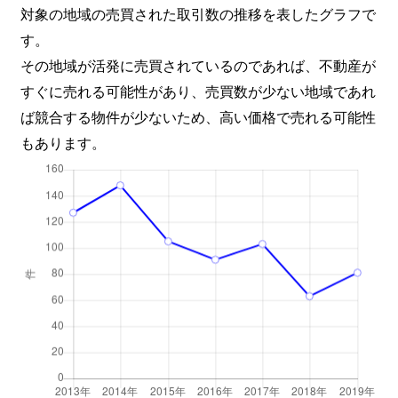
松崎町
1,900万円
八代
徒歩4
対象の地域の売買された取引数の推移を表したグラフで
す。
松崎町
1,800万円
八代
徒歩4
その地域が活発に売買されているのであれば、不動産が
すぐに売れる可能性があり、売買数が少ない地域であれ
松崎町
2,300万円
八代
徒歩4
ば競合する物件が少ないため、高い価格で売れる可能性
水島町
50万円
八代
徒歩1
もあります。
港町
1,600万円
八代
徒歩1
港町
1,400万円
八代
徒歩1
宮地町
550万円
八代
徒歩2
宮地町
340万円
八代
徒歩4
麦島西町
980万円
八代
徒歩2