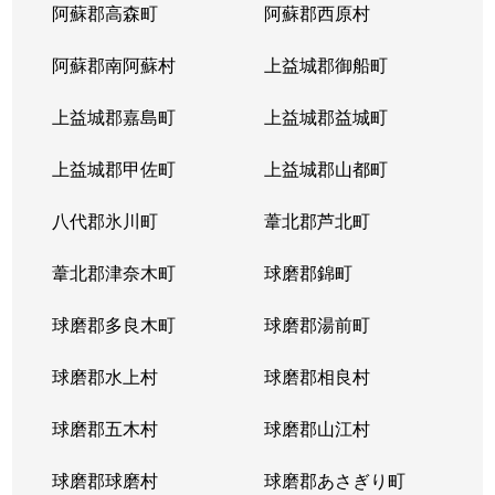
阿蘇郡高森町
阿蘇郡西原村
永碇町
730万円
八代
徒歩4
阿蘇郡南阿蘇村
上益城郡御船町
西片町
11,000万円
新八代
徒歩8
上益城郡嘉島町
上益城郡益城町
錦町
780万円
八代
徒歩1
上益城郡甲佐町
上益城郡山都町
西松江城町
1,700万円
八代
徒歩4
八代郡氷川町
葦北郡芦北町
萩原町
2,100万円
八代
徒歩4
葦北郡津奈木町
球磨郡錦町
萩原町
70万円
八代
徒歩3
球磨郡多良木町
球磨郡湯前町
日置町
830万円
新八代
徒歩1
球磨郡水上村
球磨郡相良村
日奈久塩北町
150万円
日奈久温泉
徒歩1
球磨郡五木村
球磨郡山江村
日奈久浜町
1,200万円
日奈久温泉
徒歩6
球磨郡球磨村
球磨郡あさぎり町