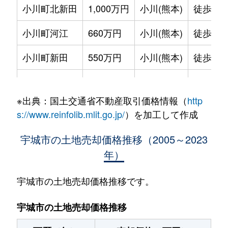
小川町北新田
1,000万円
小川(熊本)
徒歩6分
小川町河江
660万円
小川(熊本)
徒歩23
小川町新田
550万円
小川(熊本)
徒歩14
小川町新田
150万円
小川(熊本)
徒歩18
※出典：国土交通省不動産取引価格情報（
http
小川町新田
500万円
小川(熊本)
徒歩14
s://www.reinfolib.mlit.go.jp/
）を加工して作成
小川町新田出
140万円
小川(熊本)
徒歩14
宇城市の土地売却価格推移（2005～2023
年）
小川町住吉
150万円
小川(熊本)
徒歩1時
不知火町高良
320万円
松橋
徒歩8分
宇城市の土地売却価格推移です。
不知火町高良
250万円
松橋
徒歩19
宇城市の土地売却価格推移