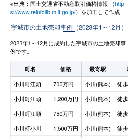
※出典：国土交通省不動産取引価格情報 （
http
s://www.reinfolib.mlit.go.jp/
）を加工して作成
宇城市の土地売却事例（2023年1～12月）
2023年1～12月に成約した宇城市の土地売却事
例です。
町名
価格
最寄駅
駅
小川町江頭
700万円
小川(熊本)
徒歩8分
小川町江頭
1,200万円
小川(熊本)
徒歩14
小川町江頭
750万円
小川(熊本)
徒歩12
小川町小川
1,500万円
小川(熊本)
徒歩29