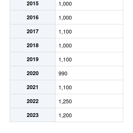
2015
1,000
植木町平原
510万円
木葉
徒歩45
2016
1,000
植木町平原
600万円
木葉
徒歩45
2017
1,100
植木町舞尾
550万円
植木
徒歩45
2018
1,000
打越町
980万円
打越
徒歩7分
2019
1,100
梶尾町
17,000万円
西里
徒歩45
2020
990
梶尾町
200万円
三ツ石
徒歩45
2021
1,100
梶尾町
120万円
三ツ石
徒歩26
2022
1,250
梶尾町
250万円
三ツ石
徒歩45
2023
1,200
楠
2,300万円
武蔵塚
徒歩19
楠
1,900万円
武蔵塚
徒歩19