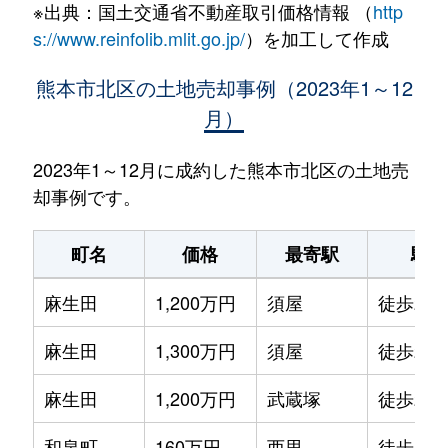
※出典：国土交通省不動産取引価格情報 （
http
s://www.reinfolib.mlit.go.jp/
）を加工して作成
熊本市北区の土地売却事例（2023年1～12
月）
2023年1～12月に成約した熊本市北区の土地売
却事例です。
町名
価格
最寄駅
駅徒
麻生田
1,200万円
須屋
徒歩24
麻生田
1,300万円
須屋
徒歩25
麻生田
1,200万円
武蔵塚
徒歩28
和泉町
160万円
西里
徒歩19