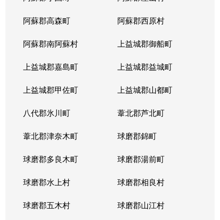
阿蘇郡高森町
阿蘇郡西原村
鶴羽田
900万円
西里
徒歩45
阿蘇郡南阿蘇村
上益城郡御船町
鶴羽田
2,500万円
堀川
徒歩26
上益城郡嘉島町
上益城郡益城町
鶴羽田
2,800万円
三ツ石
徒歩18
上益城郡甲佐町
上益城郡山都町
徳王
980万円
崇城大学前
徒歩45
八代郡氷川町
葦北郡芦北町
西梶尾町
3,000万円
西里
徒歩45
葦北郡津奈木町
球磨郡錦町
楡木
2,300万円
新須屋
徒歩24
球磨郡多良木町
球磨郡湯前町
楡木
1,100万円
武蔵塚
徒歩26
球磨郡水上村
球磨郡相良村
八景水谷
1,300万円
西里
徒歩45
球磨郡五木村
球磨郡山江村
八景水谷
800万円
堀川
徒歩4分