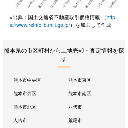
高平
750万円
崇城大学前
徒歩45
※出典：国土交通省不動産取引価格情報 （
http
高平
3,100万円
崇城大学前
徒歩45
s://www.reinfolib.mlit.go.jp/
）を加工して作成
龍田
600万円
竜田口
徒歩25
熊本県の市区町村から土地売却・査定情報を探
龍田
970万円
竜田口
徒歩28
す
龍田
1,200万円
竜田口
徒歩28
龍田
830万円
竜田口
徒歩23
熊本市中央区
熊本市東区
龍田
1,500万円
武蔵塚
徒歩20
熊本市西区
熊本市南区
龍田
2,200万円
武蔵塚
徒歩21
熊本市北区
八代市
龍田
1,900万円
武蔵塚
徒歩28
人吉市
荒尾市