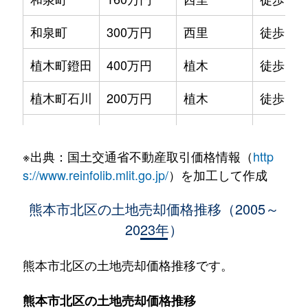
和泉町
300万円
西里
徒歩19
植木町鐙田
400万円
植木
徒歩18
植木町石川
200万円
植木
徒歩1時
植木町岩野
2,300万円
植木
徒歩45
※出典：国土交通省不動産取引価格情報（
http
植木町岩野
1,700万円
植木
徒歩1時
s://www.reinfolib.mlit.go.jp/
）を加工して作成
植木町岩野
2,700万円
植木
徒歩45
熊本市北区の土地売却価格推移（2005～
2023年）
植木町岩野
380万円
植木
徒歩45
植木町岩野
900万円
植木
徒歩45
熊本市北区の土地売却価格推移です。
植木町岩野
1,700万円
植木
徒歩1時
熊本市北区の土地売却価格推移