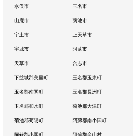
龍田陳内
870万円
竜田口
徒歩11
水俣市
玉名市
龍田陳内
1,400万円
竜田口
徒歩25
山鹿市
菊池市
龍田弓削
200万円
武蔵塚
徒歩10
宇土市
上天草市
龍田弓削
4,900万円
武蔵塚
徒歩5分
宇城市
阿蘇市
龍田弓削
300万円
武蔵塚
徒歩9分
天草市
合志市
龍田弓削
120万円
武蔵塚
徒歩10
下益城郡美里町
玉名郡玉東町
龍田弓削
850万円
武蔵塚
徒歩16
玉名郡南関町
玉名郡長洲町
龍田弓削
玉名郡和水町
200万円
菊池郡大津町
武蔵塚
徒歩11
菊池郡菊陽町
阿蘇郡南小国町
龍田弓削
4,500万円
武蔵塚
徒歩18
阿蘇郡小国町
阿蘇郡産山村
鶴羽田
500万円
新須屋
徒歩18