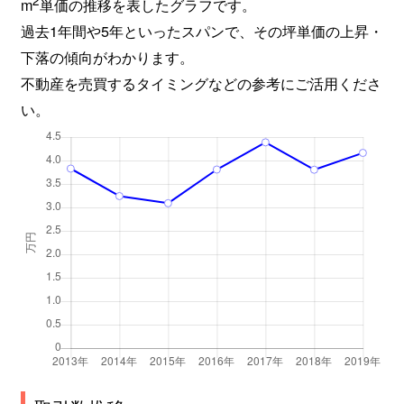
2
m
単価の推移を表したグラフです。
四方寄町
950万円
西里
徒歩28
過去1年間や5年といったスパンで、その坪単価の上昇・
四方寄町
2,000万円
堀川
徒歩21
下落の傾向がわかります。
不動産を売買するタイミングなどの参考にご活用くださ
四方寄町
1,500万円
堀川
徒歩26
い。