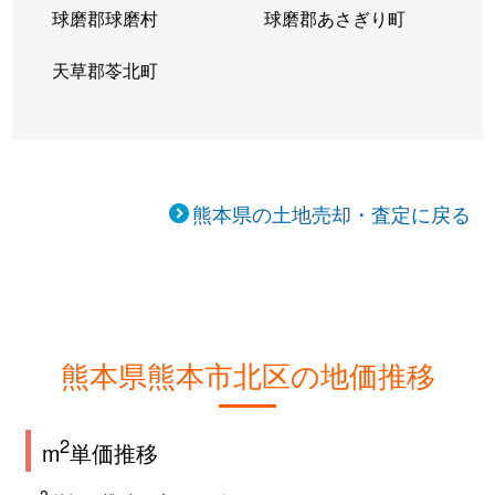
球磨郡球磨村
球磨郡あさぎり町
武蔵ケ丘
2,600万円
武蔵塚
徒歩8分
天草郡苓北町
武蔵ケ丘
4,000万円
武蔵塚
徒歩13
山室
5,300万円
八景水谷
徒歩8分
山室
18,000万円
堀川
徒歩25
熊本県の土地売却・査定に戻る
弓削
2,100万円
光の森
徒歩21
弓削
1,700万円
光の森
徒歩8分
弓削
2,000万円
武蔵塚
徒歩4分
熊本県熊本市北区の地価推移
弓削
9,000万円
武蔵塚
徒歩10
2
m
単価推移
四方寄町
14,000万円
西里
徒歩28